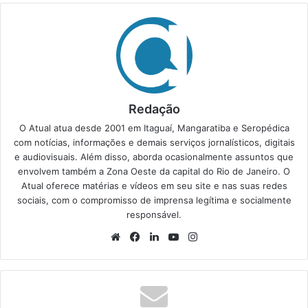
Redação
O Atual atua desde 2001 em Itaguaí, Mangaratiba e Seropédica
com notícias, informações e demais serviços jornalísticos, digitais
e audiovisuais. Além disso, aborda ocasionalmente assuntos que
envolvem também a Zona Oeste da capital do Rio de Janeiro. O
Atual oferece matérias e vídeos em seu site e nas suas redes
sociais, com o compromisso de imprensa legítima e socialmente
responsável.
We
Fa
Lin
Yo
Ins
bsi
ce
ke
uT
tag
te
bo
din
ub
ra
ok
e
m