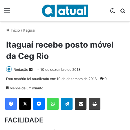
Menu
Switch
P
Início
/
Itaguaí
Itaguaí recebe posto móvel
da Ceg Rio
Redação
M
10 de dezembro de 2018
a
Esta matéria foi atualizada em: 10 de dezembro de 2018
0
n
Menos de um minuto
d
e
Facebook
X
Messenger
WhatsApp
Telegram
Compartilhar via e-mail
Imprimir
u
m
FACILIDADE
e
-