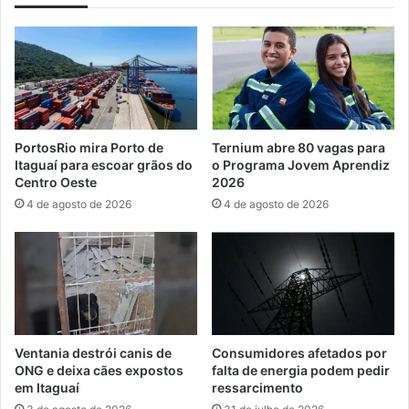
e
r
s
a
t
s
a
e
r
r
á
v
d
i
i
d
PortosRio mira Porto de
Ternium abre 80 vagas para
s
o
Itaguaí para escoar grãos do
o Programa Jovem Aprendiz
p
r
Centro Oeste
2026
o
e
4 de agosto de 2026
4 de agosto de 2026
n
s
í
n
v
a
e
s
l
c
p
i
a
d
r
o
Ventania destrói canis de
Consumidores afetados por
a
s
ONG e deixa cães expostos
falta de energia podem pedir
c
e
em Itaguaí
ressarcimento
o
m