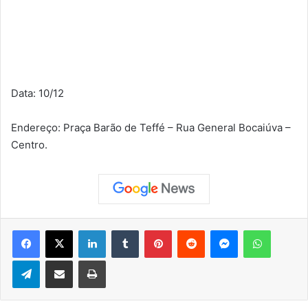
Data: 10/12
Endereço: Praça Barão de Teffé – Rua General Bocaiúva –
Centro.
Facebook
X
Linkedin
Tumblr
Pinterest
Reddit
Messenger
WhatsApp
Telegram
Compartilhar via e-mail
Imprimir