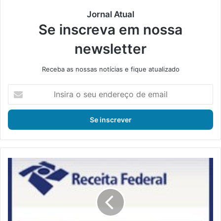
Jornal Atual
Se inscreva em nossa
newsletter
Receba as nossas notícias e fique atualizado
I
n
s
i
r
a
o
s
R
e
e
u
s
e
t
n
i
d
t