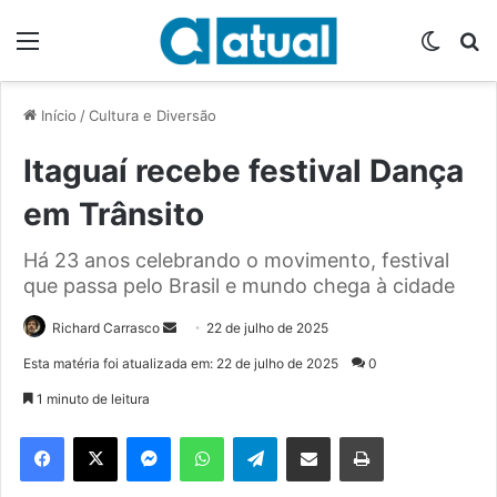
Menu
Switch
P
Início
/
Cultura e Diversão
Itaguaí recebe festival Dança
em Trânsito
Há 23 anos celebrando o movimento, festival
que passa pelo Brasil e mundo chega à cidade
Richard Carrasco
M
22 de julho de 2025
a
Esta matéria foi atualizada em: 22 de julho de 2025
0
n
1 minuto de leitura
d
e
Facebook
X
Messenger
WhatsApp
Telegram
Compartilhar via e-mail
Imprimir
u
m