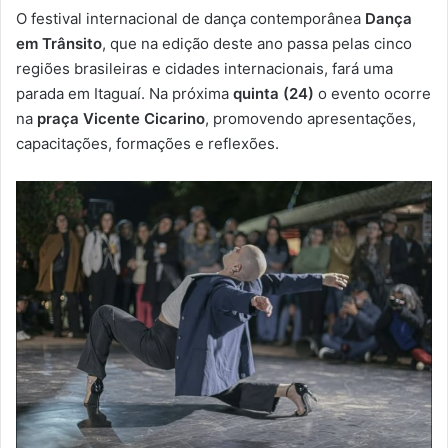
e
O festival internacional de dança contemporânea
Dança
-
em Trânsito
, que na edição deste ano passa pelas cinco
m
regiões brasileiras e cidades internacionais, fará uma
a
parada em Itaguaí. Na próxima
quinta (24)
o evento ocorre
i
na
praça Vicente Cicarino
, promovendo apresentações,
l
capacitações, formações e reflexões.