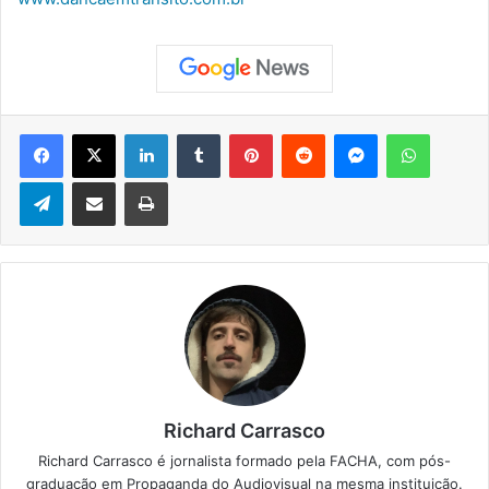
Facebook
X
Linkedin
Tumblr
Pinterest
Reddit
Messenger
WhatsApp
Telegram
Compartilhar via e-mail
Imprimir
Richard Carrasco
Richard Carrasco é jornalista formado pela FACHA, com pós-
graduação em Propaganda do Audiovisual na mesma instituição.