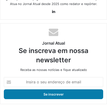
Atua no Jornal Atual desde 2025 como redator e repórter.
Lin
ke
din
Jornal Atual
Se inscreva em nossa
newsletter
Receba as nossas notícias e fique atualizado
I
n
s
i
r
a