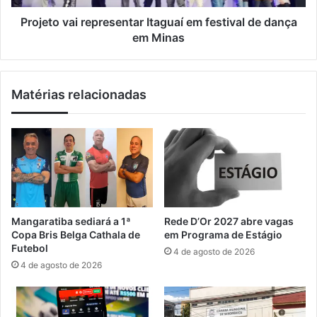
l
a
h
i
Projeto vai representar Itaguaí em festival de dança
a
r
em Minas
d
e
a
p
M
r
Matérias relacionadas
a
e
r
s
a
e
m
n
b
t
a
a
i
r
a
I
c
t
Mangaratiba sediará a 1ª
Rede D’Or 2027 abre vagas
o
a
Copa Bris Belga Cathala de
em Programa de Estágio
m
g
Futebol
4 de agosto de 2026
f
u
4 de agosto de 2026
e
a
s
í
t
e
a