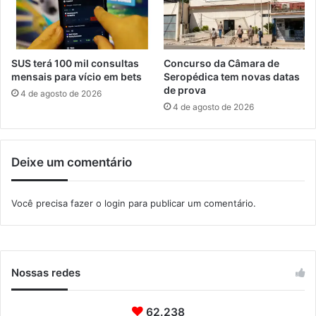
m
t
f
r
e
a
s
d
t
SUS terá 100 mil consultas
Concurso da Câmara de
i
i
mensais para vício em bets
Seropédica tem novas datas
c
v
de prova
4 de agosto de 2026
i
a
4 de agosto de 2026
o
l
n
d
a
e
Deixe um comentário
l
d
a
n
Você precisa fazer o
login
para publicar um comentário.
ç
a
e
m
M
Nossas redes
i
n
62.238
a