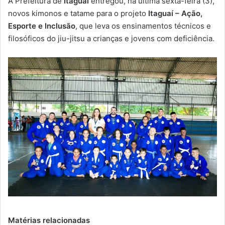
A Prefeitura de
Itaguaí
entregou, na última sexta-feira (3),
-
novos kimonos e tatame para o projeto
Itaguaí – Ação,
m
Esporte e Inclusão
, que leva os ensinamentos técnicos e
a
filosóficos do jiu-jitsu a crianças e jovens com deficiência.
i
l
Matérias relacionadas