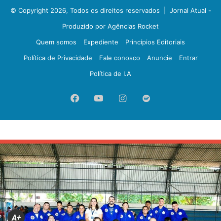
© Copyright 2026, Todos os direitos reservados |
Jornal Atual -
Produzido por Agências Rocket
Quem somos
Expediente
Princípios Editoriais
Política de Privacidade
Fale conosco
Anuncie
Entrar
Política de I.A
Facebook
YouTube
Instagram
Spotify
A+