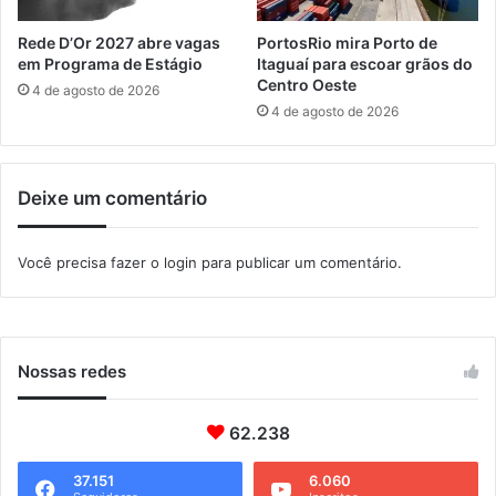
a
n
Rede D’Or 2027 abre vagas
PortosRio mira Porto de
e
em Programa de Estágio
Itaguaí para escoar grãos do
a
Centro Oeste
4 de agosto de 2026
m
4 de agosto de 2026
e
n
t
Deixe um comentário
o
a
n
Você precisa fazer o
login
para publicar um comentário.
u
n
c
i
a
Nossas redes
R
$
62.238
1
2
m
37.151
6.060