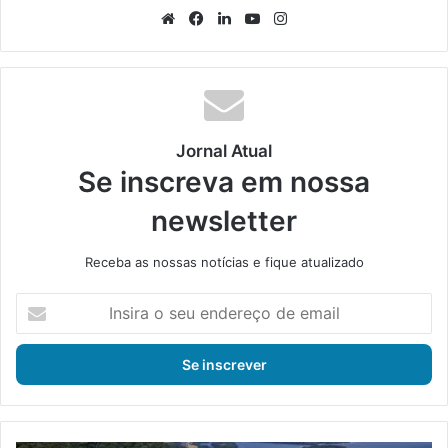
We
Fa
Lin
Yo
Ins
bsi
ce
ke
uT
tag
te
bo
din
ub
ra
ok
e
m
Jornal Atual
Se inscreva em nossa
newsletter
Receba as nossas notícias e fique atualizado
I
n
s
i
r
a
o