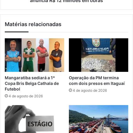
anuncia R$ 12 milhões em obras
G
s
L
m
O
a
Matérias relacionadas
n
t
o
é
P
r
o
i
r
a
t
d
o
o
d
A
e
T
Mangaratiba sediará a 1ª
Operação da PM termina
I
U
Copa Bris Belga Cathala de
com dois presos em Itaguaí
t
A
Futebol
4 de agosto de 2026
a
L
4 de agosto de 2026
g
,
u
R
a
i
í
o
+
S