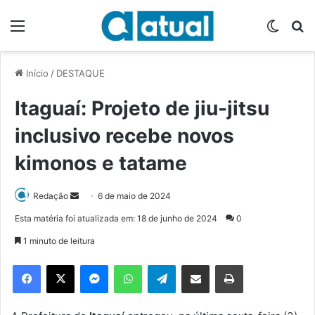
Menu
Switch
P
Início
/
DESTAQUE
Itaguaí: Projeto de jiu-jitsu
inclusivo recebe novos
kimonos e tatame
Redação
M
6 de maio de 2024
a
Esta matéria foi atualizada em: 18 de junho de 2024
0
n
1 minuto de leitura
d
e
Facebook
X
Messenger
WhatsApp
Telegram
Compartilhar via e-mail
Imprimir
u
m
e