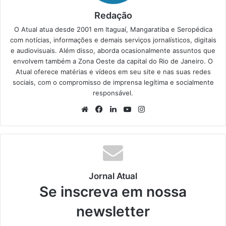
Redação
O Atual atua desde 2001 em Itaguaí, Mangaratiba e Seropédica
com notícias, informações e demais serviços jornalísticos, digitais
e audiovisuais. Além disso, aborda ocasionalmente assuntos que
envolvem também a Zona Oeste da capital do Rio de Janeiro. O
Atual oferece matérias e vídeos em seu site e nas suas redes
sociais, com o compromisso de imprensa legítima e socialmente
responsável.
We
Fa
Lin
Yo
Ins
bsi
ce
ke
uT
tag
te
bo
din
ub
ra
ok
e
m
Jornal Atual
Se inscreva em nossa
newsletter