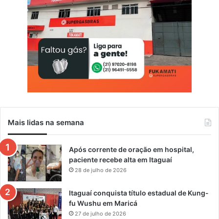
m
C
o
r
o
a
G
r
a
n
d
e
Mais lidas na semana
e
V
i
Após corrente de oração em hospital,
l
paciente recebe alta em Itaguaí
a
28 de julho de 2026
G
e
Itaguaí conquista título estadual de Kung-
n
fu Wushu em Maricá
i
27 de julho de 2026