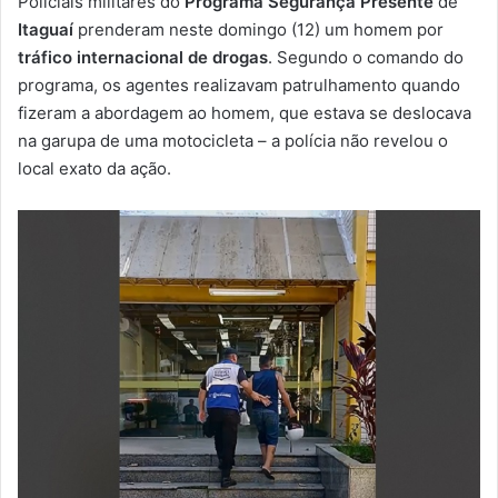
Policiais militares do
Programa Segurança Presente
de
-
Itaguaí
prenderam neste domingo (12) um homem por
m
tráfico internacional de drogas
. Segundo o comando do
a
programa, os agentes realizavam patrulhamento quando
i
fizeram a abordagem ao homem, que estava se deslocava
l
na garupa de uma motocicleta – a polícia não revelou o
local exato da ação.