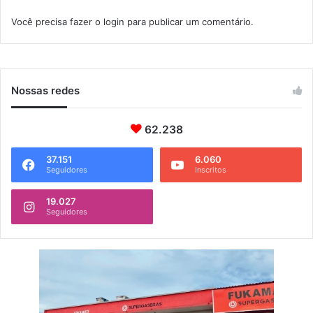
U
i
Você precisa fazer o
login
para publicar um comentário.
r
f
u
i
b
c
u
a
ç
Nossas redes
ã
o
p
62.238
r
o
37.151
6.060
Seguidores
Inscritos
f
i
19.027
s
Seguidores
s
i
o
n
a
l
e