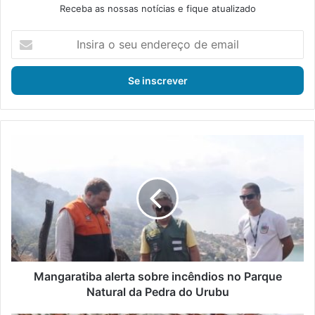
Receba as nossas notícias e fique atualizado
I
n
s
i
r
a
o
s
M
e
a
u
n
e
g
n
a
d
r
e
a
r
t
e
i
ç
b
Mangaratiba alerta sobre incêndios no Parque
o
a
Natural da Pedra do Urubu
d
a