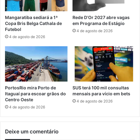
t
a
u
r
i
Mangaratiba sediará a 1ª
Rede D’Or 2027 abre vagas
q
t
Copa Bris Belga Cathala de
em Programa de Estágio
u
a
Futebol
4 de agosto de 2026
e
s
4 de agosto de 2026
N
p
a
a
t
r
u
a
r
c
a
u
l
r
d
s
PortosRio mira Porto de
SUS terá 100 mil consultas
a
o
Itaguaí para escoar grãos do
mensais para vício em bets
P
s
Centro Oeste
4 de agosto de 2026
e
d
4 de agosto de 2026
d
e
r
q
a
u
Deixe um comentário
d
a
o
l