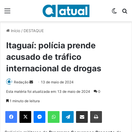
Menu
Switch
P
Início
/
DESTAQUE
Itaguaí: polícia prende
acusado de tráfico
internacional de drogas
Redação
M
13 de maio de 2024
a
Esta matéria foi atualizada em: 13 de maio de 2024
0
n
1 minuto de leitura
d
e
Facebook
X
Messenger
WhatsApp
Telegram
Compartilhar via e-mail
Imprimir
u
m
e