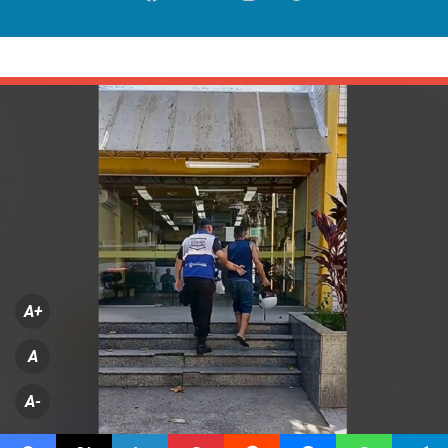
A+
A
A-