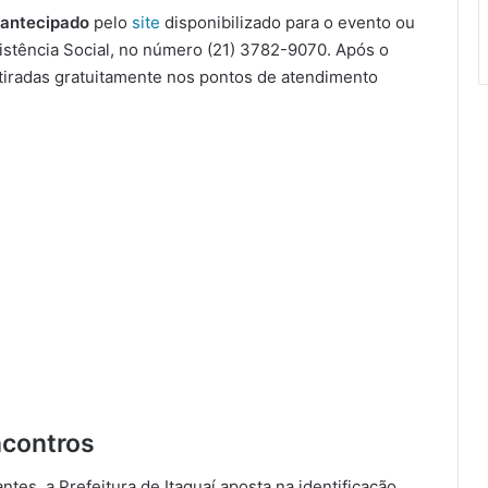
 antecipado
pelo
site
disponibilizado para o evento ou
istência Social, no número (21) 3782-9070. Após o
retiradas gratuitamente nos pontos de atendimento
ncontros
tes, a Prefeitura de Itaguaí aposta na identificação