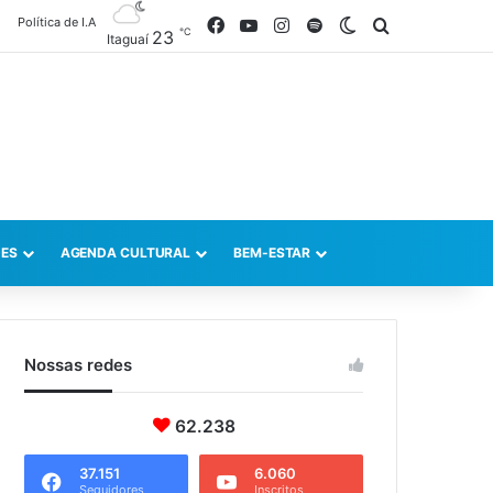
Política de I.A
Facebook
YouTube
Instagram
Spotify
Switch skin
Procurar po
℃
23
Itaguaí
ES
AGENDA CULTURAL
BEM-ESTAR
Nossas redes
62.238
37.151
6.060
Seguidores
Inscritos