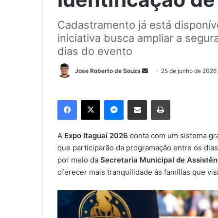
Cadastramento já está disponíve
iniciativa busca ampliar a segu
dias do evento
Jose Roberto de Souza
M
25 de junho de 2026
a
n
Facebook
X
Messenger
Compartilhar via e-mail
Imprimir
d
e
u
A
Expo Itaguaí 2026
conta com um sistema grat
m
que participarão da programação entre os dias 1
e
por meio da
Secretaria Municipal de Assistên
-
oferecer mais tranquilidade às famílias que vis
m
a
i
l