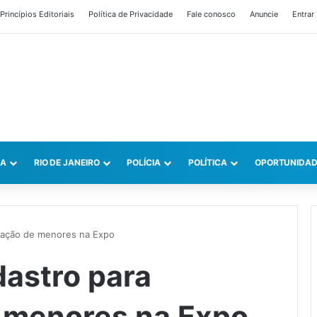
Princípios Editoriais
Política de Privacidade
Fale conosco
Anuncie
Entrar
CA
RIO DE JANEIRO
POLÍCIA
POLÍTICA
OPORTUNIDAD
ficação de menores na Expo
adastro para
e menores na Expo