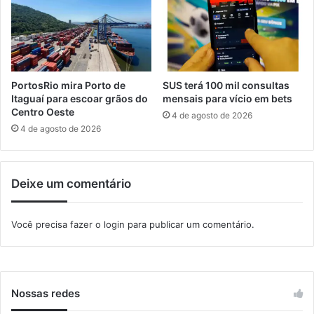
i
n
t
o
o
t
r
r
i
â
a
n
PortosRio mira Porto de
SUS terá 100 mil consultas
d
s
Itaguaí para escoar grãos do
mensais para vício em bets
a
i
Centro Oeste
4 de agosto de 2026
R
t
4 de agosto de 2026
u
o
r
p
a
o
Deixe um comentário
l
r
c
a
Você precisa fazer o
login
para publicar um comentário.
u
s
a
d
e
Nossas redes
o