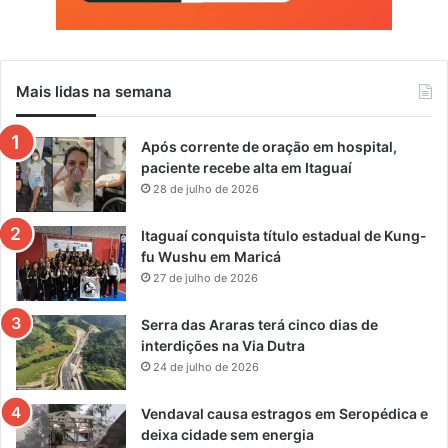
t
e
c
i
Mais lidas na semana
m
e
n
Após corrente de oração em hospital,
t
paciente recebe alta em Itaguaí
o
28 de julho de 2026
Itaguaí conquista título estadual de Kung-
fu Wushu em Maricá
27 de julho de 2026
Serra das Araras terá cinco dias de
interdições na Via Dutra
24 de julho de 2026
Vendaval causa estragos em Seropédica e
deixa cidade sem energia