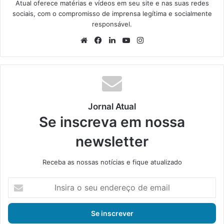
Atual oferece matérias e vídeos em seu site e nas suas redes
sociais, com o compromisso de imprensa legítima e socialmente
responsável.
We
Fa
Lin
Yo
Ins
bsi
ce
ke
uT
tag
te
bo
din
ub
ra
ok
e
m
Jornal Atual
Se inscreva em nossa
newsletter
Receba as nossas notícias e fique atualizado
I
n
s
i