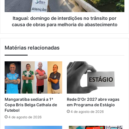
e
:
s
d
f
o
Itaguaí: domingo de interdições no trânsito por
a
m
causa de obras para melhoria do abastecimento
z
i
d
n
u
g
Matérias relacionadas
r
o
a
d
s
e
c
i
r
n
í
t
t
e
i
r
c
d
Mangaratiba sediará a 1ª
Rede D’Or 2027 abre vagas
a
i
Copa Bris Belga Cathala de
em Programa de Estágio
s
ç
Futebol
4 de agosto de 2026
à
õ
4 de agosto de 2026
r
e
e
s