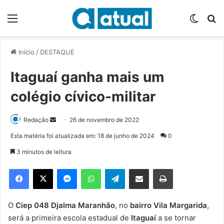
Menu
Switch
P
Início
/
DESTAQUE
Itaguaí ganha mais um
colégio cívico-militar
Redação
M
26 de novembro de 2022
a
Esta matéria foi atualizada em: 18 de junho de 2024
0
n
3 minutos de leitura
d
e
Facebook
X
Messenger
WhatsApp
Telegram
Compartilhar via e-mail
Imprimir
u
m
e
O
Ciep 048 Djalma Maranhão
, no
bairro Vila Margarida
,
-
será a primeira escola estadual de
Itaguaí
a se tornar