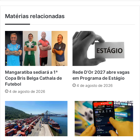
r
a
o
e
Matérias relacionadas
m
q
o
u
v
i
e
p
a
a
‘
m
1
e
ª
n
E
t
Mangaratiba sediará a 1ª
Rede D’Or 2027 abre vagas
n
o
Copa Bris Belga Cathala de
em Programa de Estágio
c
s
Futebol
4 de agosto de 2026
a
e
4 de agosto de 2026
n
s
t
t
o
r
A
a
r
t
t
é
’
g