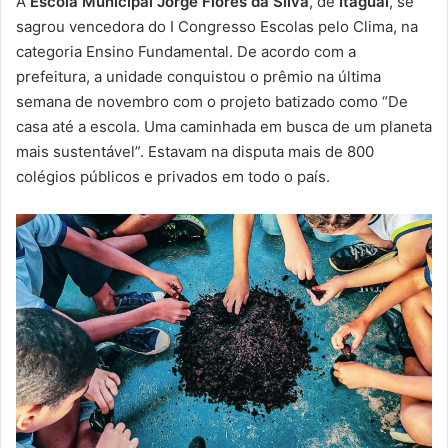
A
Escola Municipal Jorge Flores da Silva
, de
Itaguaí
, se
-
sagrou vencedora do I Congresso Escolas pelo Clima, na
m
categoria Ensino Fundamental. De acordo com a
a
prefeitura, a unidade conquistou o prêmio na última
i
semana de novembro com o projeto batizado como “De
l
casa até a escola. Uma caminhada em busca de um planeta
mais sustentável”. Estavam na disputa mais de 800
colégios públicos e privados em todo o país.