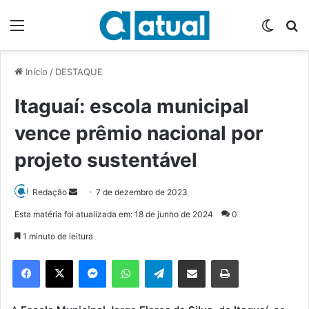
Menu
Switch
P
Início
/
DESTAQUE
Itaguaí: escola municipal
vence prêmio nacional por
projeto sustentável
Redação
M
7 de dezembro de 2023
a
Esta matéria foi atualizada em: 18 de junho de 2024
0
n
1 minuto de leitura
d
e
Facebook
X
Messenger
WhatsApp
Telegram
Compartilhar via e-mail
Imprimir
u
m
e