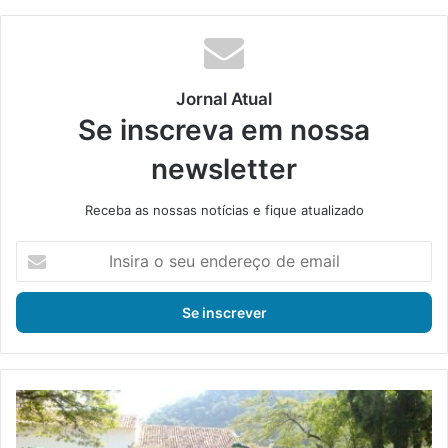
te
bo
din
ub
ra
ok
e
m
Jornal Atual
Se inscreva em nossa
newsletter
Receba as nossas notícias e fique atualizado
I
n
s
i
r
a
o
s
P
e
r
u
e