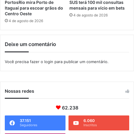
i
PortosRio mira Porto de
SUS terá 100 mil consultas
c
Itaguaí para escoar grãos do
mensais para vício em bets
o
Centro Oeste
4 de agosto de 2026
s
4 de agosto de 2026
p
a
r
Deixe um comentário
a
p
r
Você precisa fazer o
login
para publicar um comentário.
o
d
u
ç
ã
Nossas redes
o
d
62.238
e
u
r
37.151
6.060
Seguidores
Inscritos
â
n