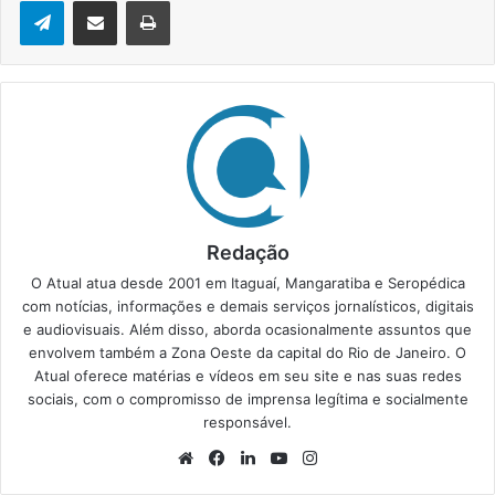
Telegram
Compartilhar via e-mail
Imprimir
Redação
O Atual atua desde 2001 em Itaguaí, Mangaratiba e Seropédica
com notícias, informações e demais serviços jornalísticos, digitais
e audiovisuais. Além disso, aborda ocasionalmente assuntos que
envolvem também a Zona Oeste da capital do Rio de Janeiro. O
Atual oferece matérias e vídeos em seu site e nas suas redes
sociais, com o compromisso de imprensa legítima e socialmente
responsável.
We
Fa
Lin
Yo
Ins
bsi
ce
ke
uT
tag