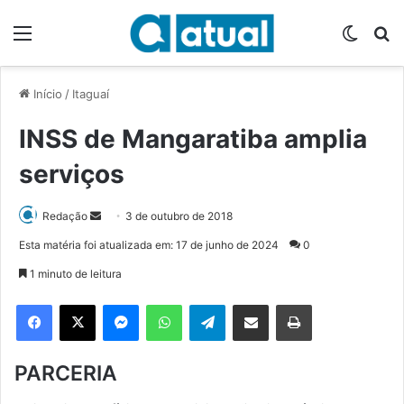
Menu
Switch
P
Início
/
Itaguaí
INSS de Mangaratiba amplia
serviços
Redação
M
3 de outubro de 2018
a
Esta matéria foi atualizada em: 17 de junho de 2024
0
n
1 minuto de leitura
d
e
Facebook
X
Messenger
WhatsApp
Telegram
Compartilhar via e-mail
Imprimir
u
m
PARCERIA
e
-