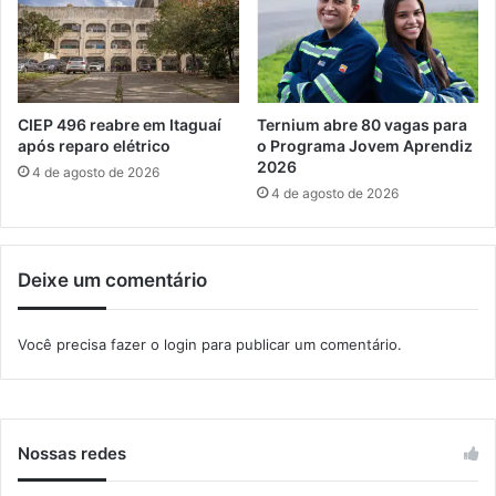
r
a
d
o
t
i
CIEP 496 reabre em Itaguaí
Ternium abre 80 vagas para
m
após reparo elétrico
o Programa Jovem Aprendiz
2026
e
4 de agosto de 2026
4 de agosto de 2026
Deixe um comentário
Você precisa fazer o
login
para publicar um comentário.
Nossas redes