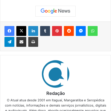
Facebook
X
Linkedin
Tumblr
Pinterest
Reddit
Messenger
WhatsApp
Telegram
Compartilhar via e-mail
Imprimir
Redação
O Atual atua desde 2001 em Itaguaí, Mangaratiba e Seropédica
com notícias, informações e demais serviços jornalísticos, digitais
e audiovisuais. Além disso, aborda ocasionalmente assuntos que