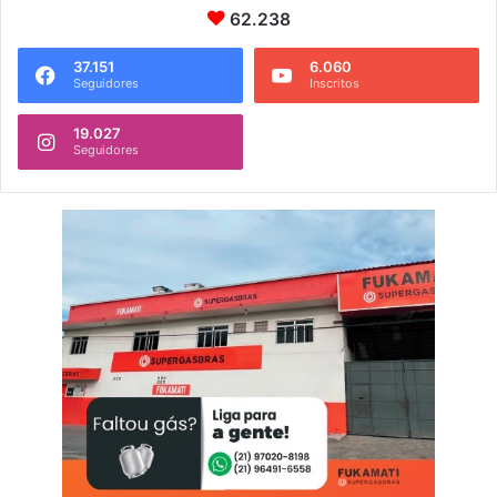
62.238
37.151
6.060
Seguidores
Inscritos
19.027
Seguidores