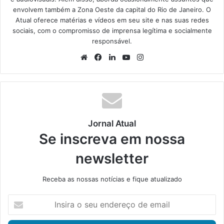
envolvem também a Zona Oeste da capital do Rio de Janeiro. O
Atual oferece matérias e vídeos em seu site e nas suas redes
sociais, com o compromisso de imprensa legítima e socialmente
responsável.
We
Fa
Lin
Yo
Ins
bsi
ce
ke
uT
tag
te
bo
din
ub
ra
ok
e
m
Jornal Atual
Se inscreva em nossa
newsletter
Receba as nossas notícias e fique atualizado
I
n
s