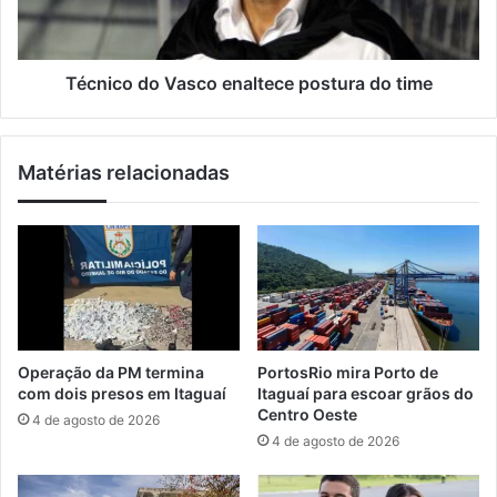
l
o
o
n
d
o
o
e
V
Técnico do Vasco enaltece postura do time
s
a
t
s
a
c
Matérias relacionadas
d
o
o
e
d
n
o
a
R
l
i
t
o
e
c
e
Operação da PM termina
PortosRio mira Porto de
p
com dois presos em Itaguaí
Itaguaí para escoar grãos do
o
Centro Oeste
4 de agosto de 2026
s
4 de agosto de 2026
t
u