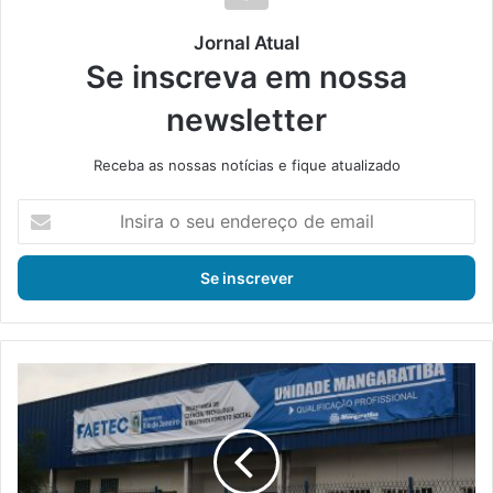
Jornal Atual
Se inscreva em nossa
newsletter
Receba as nossas notícias e fique atualizado
I
n
s
i
r
a
o
s
F
e
a
u
e
e
t
n
e
d
c