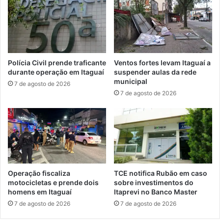
i
1
ç
8
õ
t
e
e
s
m
a
p
Polícia Civil prende traficante
Ventos fortes levam Itaguaí a
b
r
durante operação em Itaguaí
suspender aulas da rede
e
o
municipal
7 de agosto de 2026
r
g
7 de agosto de 2026
t
r
a
a
s
m
a
ç
ã
o
d
Operação fiscaliza
TCE notifica Rubão em caso
i
motocicletas e prende dois
sobre investimentos do
homens em Itaguaí
Itaprevi no Banco Master
v
u
7 de agosto de 2026
7 de agosto de 2026
l