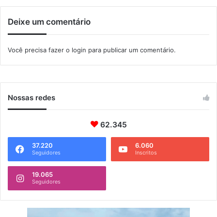
g
a
Deixe um comentário
d
a
Você precisa fazer o
login
para publicar um comentário.
Nossas redes
62.345
37.220
6.060
Seguidores
Inscritos
19.065
Seguidores