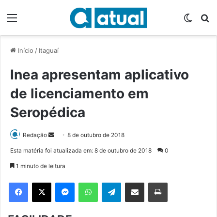
Menu
Switch
P
Início
/
Itaguaí
Inea apresentam aplicativo
de licenciamento em
Seropédica
Redação
M
8 de outubro de 2018
a
Esta matéria foi atualizada em: 8 de outubro de 2018
0
n
1 minuto de leitura
d
e
Facebook
X
Messenger
WhatsApp
Telegram
Compartilhar via e-mail
Imprimir
u
m
e