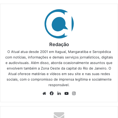
Redação
O Atual atua desde 2001 em Itaguaí, Mangaratiba e Seropédica
com notícias, informações e demais serviços jornalísticos, digitais
e audiovisuais. Além disso, aborda ocasionalmente assuntos que
envolvem também a Zona Oeste da capital do Rio de Janeiro. O
Atual oferece matérias e vídeos em seu site e nas suas redes
sociais, com o compromisso de imprensa legítima e socialmente
responsável.
We
Fa
Lin
Yo
Ins
bsi
ce
ke
uT
tag
te
bo
din
ub
ra
ok
e
m