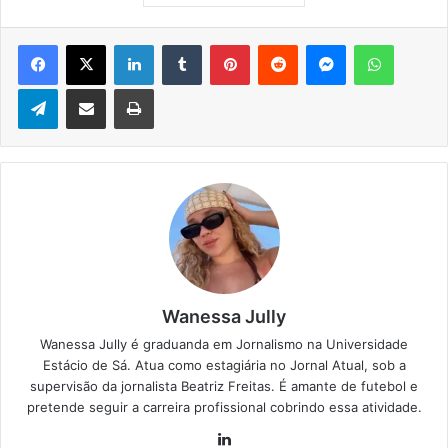
Facebook
X
Linkedin
Tumblr
Pinterest
Reddit
Messenger
WhatsApp
Telegram
Compartilhar via e-mail
Imprimir
Wanessa Jully
Wanessa Jully é graduanda em Jornalismo na Universidade
Estácio de Sá. Atua como estagiária no Jornal Atual, sob a
supervisão da jornalista Beatriz Freitas. É amante de futebol e
pretende seguir a carreira profissional cobrindo essa atividade.
Lin