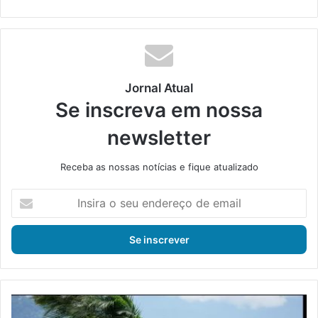
ke
din
Jornal Atual
Se inscreva em nossa
newsletter
Receba as nossas notícias e fique atualizado
I
n
s
i
r
a
o
s
C
e
a