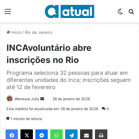
Menu
Switch
P
Início
/
Rio de Janeiro
INCAvoluntário abre
inscrições no Rio
Programa seleciona 32 pessoas para atuar em
diferentes unidades do Inca; inscrições seguem
até 12 de fevereiro
Wanessa Jully
M
28 de janeiro de 2026
a
Esta matéria foi atualizada em: 28 de janeiro de 2026
0
n
1 minuto de leitura
d
e
Facebook
X
Messenger
WhatsApp
Telegram
Compartilhar via e-mail
Imprimir
u