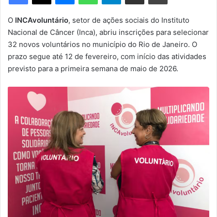
m
e
O
INCAvoluntário
, setor de ações sociais do Instituto
-
Nacional de Câncer (Inca), abriu inscrições para selecionar
m
32 novos voluntários no município do Rio de Janeiro. O
a
prazo segue até 12 de fevereiro, com início das atividades
i
previsto para a primeira semana de maio de 2026.
l