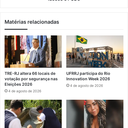
b
e
a
p
í
o
Matérias relacionadas
a
s
d
t
e
o
P
s
a
p
r
a
a
r
t
a
y
n
TRE-RJ altera 66 locais de
UFRRJ participa do Rio
e
o
votação por segurança nas
Innovation Week 2026
m
v
Eleições 2026
4 de agosto de 2026
p
a
4 de agosto de 2026
a
i
l
d
c
e
o
n
d
t
a
i