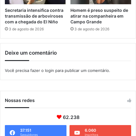
f
d
o
a
Secretaria intensifica contra
Homem é preso suspeito de
l
d
transmissão de arboviroses
atirar na companheira em
i
e
com a chegada do El Niño
Campo Grande
a
d
3 de agosto de 2026
3 de agosto de 2026
e
i
d
Deixe um comentário
o
s
o
Você precisa fazer o
login
para publicar um comentário.
s
e
P
C
D
Nossas redes
s
62.238
37.151
6.060
Seguidores
Inscritos