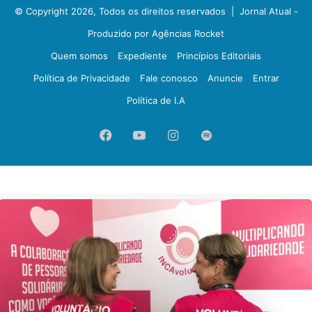
© Copyright 2026, Todos os direitos reservados |
Jornal Atual -
Produzido por Agências Rocket
Quem somos
Expediente
Princípios Editoriais
Política de Privacidade
Fale conosco
Anuncie
Entrar
Política de I.A
Facebook
YouTube
Instagram
Spotify