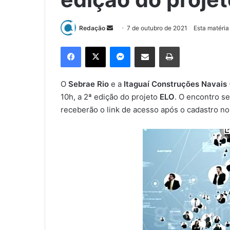
Redação
M
7 de outubro de 2021
Esta matéria
a
Facebook
X
Messenger
Compartilhar via e-mail
Imprimir
n
d
e
O
Sebrae Rio
e a
Itaguaí Construções Navais
u
10h, a 2ª edição do projeto
ELO
. O encontro se
m
receberão o link de acesso após o cadastro no
e
-
m
a
i
l