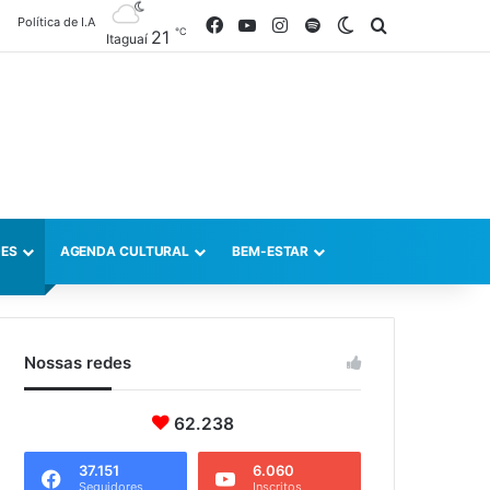
Política de I.A
Facebook
YouTube
Instagram
Spotify
Switch skin
Procurar po
℃
21
Itaguaí
ES
AGENDA CULTURAL
BEM-ESTAR
Nossas redes
62.238
37.151
6.060
Seguidores
Inscritos