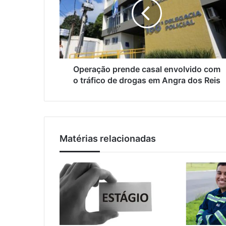
r
d
a
e
ç
r
ã
e
o
ç
p
o
r
Operação prende casal envolvido com
d
e
o tráfico de drogas em Angra dos Reis
e
n
e
d
m
e
a
c
i
a
l
Matérias relacionadas
s
a
l
e
n
v
o
l