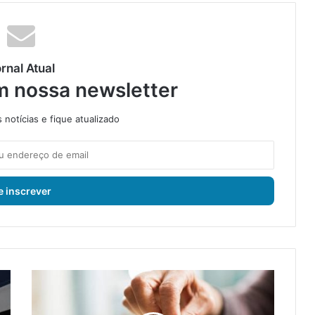
rnal Atual
m nossa newsletter
notícias e fique atualizado
I
n
s