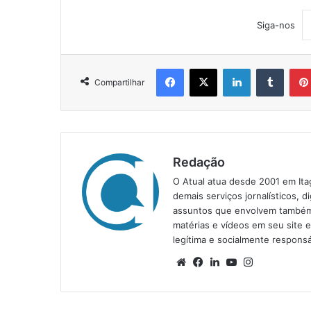
Siga-nos
Facebook
X
Linkedin
Tumblr
Compartilhar
Redação
O Atual atua desde 2001 em Ita
demais serviços jornalísticos, d
assuntos que envolvem também a
matérias e vídeos em seu site 
legítima e socialmente responsá
We
Fa
Lin
Yo
Ins
bsi
ce
ke
uT
tag
te
bo
din
ub
ra