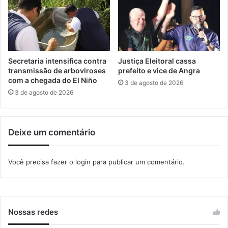
c
e
o
t
n
r
c
á
u
f
r
e
Secretaria intensifica contra
Justiça Eleitoral cassa
s
g
transmissão de arboviroses
prefeito e vice de Angra
o
o
com a chegada do El Niño
3 de agosto de 2026
s
a
3 de agosto de 2026
p
q
ú
u
b
a
Deixe um comentário
l
v
i
i
c
á
Você precisa fazer o
login
para publicar um comentário.
o
r
s
i
d
o
o
e
Nossas redes
s