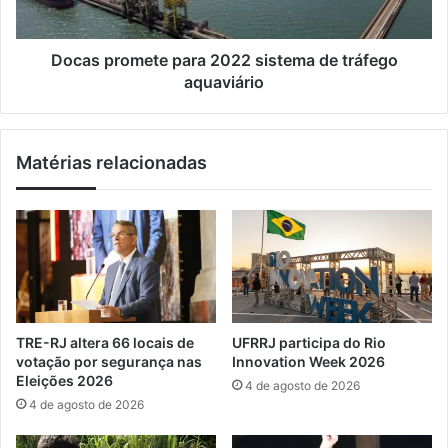
s
o
d
m
a
e
Docas promete para 2022 sistema de tráfego
t
t
aquaviário
a
e
x
p
a
a
Matérias relacionadas
d
r
e
a
i
2
n
0
s
2
c
2
r
s
i
i
ç
s
TRE-RJ altera 66 locais de
UFRRJ participa do Rio
ã
t
votação por segurança nas
Innovation Week 2026
o
e
Eleições 2026
4 de agosto de 2026
n
m
4 de agosto de 2026
o
a
s
d