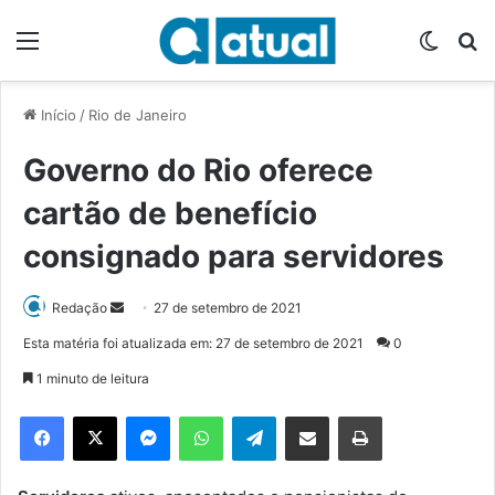
Menu
Switch
P
Início
/
Rio de Janeiro
Governo do Rio oferece
cartão de benefício
consignado para servidores
Redação
M
27 de setembro de 2021
a
Esta matéria foi atualizada em: 27 de setembro de 2021
0
n
1 minuto de leitura
d
e
Facebook
X
Messenger
WhatsApp
Telegram
Compartilhar via e-mail
Imprimir
u
m
e