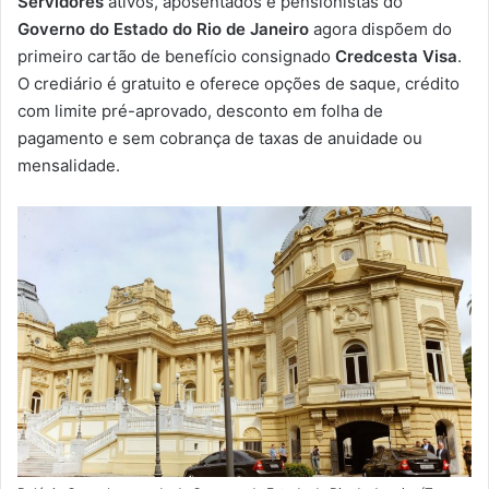
Servidores
ativos, aposentados e pensionistas do
-
Governo do Estado do Rio de Janeiro
agora dispõem do
m
primeiro cartão de benefício consignado
Credcesta Visa
.
a
O crediário é gratuito e oferece opções de saque, crédito
i
com limite pré-aprovado, desconto em folha de
l
pagamento e sem cobrança de taxas de anuidade ou
mensalidade.