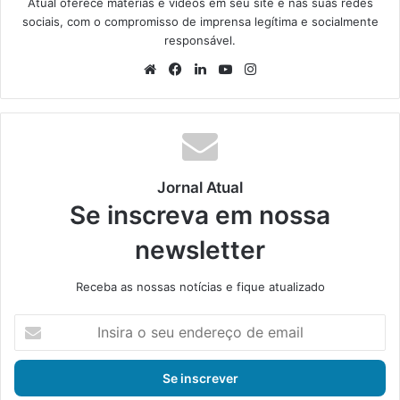
Atual oferece matérias e vídeos em seu site e nas suas redes
sociais, com o compromisso de imprensa legítima e socialmente
responsável.
We
Fa
Lin
Yo
Ins
bsi
ce
ke
uT
tag
te
bo
din
ub
ra
ok
e
m
Jornal Atual
Se inscreva em nossa
newsletter
Receba as nossas notícias e fique atualizado
I
n
s
i
r