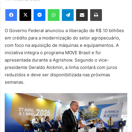
d
e
Facebook
X
Messenger
WhatsApp
Telegram
Compartilhar via e-mail
Imprimir
u
m
e
O Governo Federal anunciou a liberação de R$ 10 bilhões
-
em crédito para a modernização do setor agropecuário,
m
com foco na aquisição de máquinas e equipamentos. A
a
iniciativa integra o programa MOVE Brasil e foi
i
apresentada durante a Agrishow. Segundo o vice-
l
presidente Geraldo Alckmin, a linha contará com juros
reduzidos e deve ser disponibilizada nas próximas
semanas.