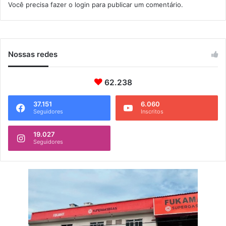
Você precisa fazer o
login
para publicar um comentário.
o
l
d
C
l
Nossas redes
a
s
62.238
s
i
c
37.151
6.060
Seguidores
Inscritos
2
0
19.027
2
Seguidores
6