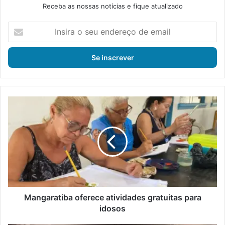
Receba as nossas notícias e fique atualizado
I
n
s
i
r
a
o
s
M
e
a
u
n
e
g
n
a
d
r
e
a
r
t
e
i
ç
b
Mangaratiba oferece atividades gratuitas para
o
a
idosos
d
o