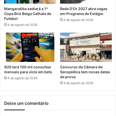
i
t
s
Mangaratiba sediará a 1ª
Rede D’Or 2027 abre vagas
a
t
Copa Bris Belga Cathala de
em Programa de Estágio
s
a
Futebol
4 de agosto de 2026
p
m
4 de agosto de 2026
a
s
r
e
a
t
i
e
d
m
o
e
s
d
o
a
SUS terá 100 mil consultas
Concurso da Câmara de
s
l
mensais para vício em bets
Seropédica tem novas datas
h
de prova
4 de agosto de 2026
a
4 de agosto de 2026
s
n
o
Deixe um comentário
A
r
n