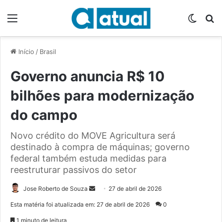
Menu
Switch
P
Início
/
Brasil
Governo anuncia R$ 10
bilhões para modernização
do campo
Novo crédito do MOVE Agricultura será
destinado à compra de máquinas; governo
federal também estuda medidas para
reestruturar passivos do setor
Jose Roberto de Souza
M
27 de abril de 2026
a
Esta matéria foi atualizada em: 27 de abril de 2026
0
n
1 minuto de leitura