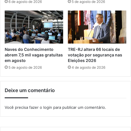
6 de agosto de 2026
5 de agosto de 2026
s
e
c
i
o
r
l
o
a
c
r
u
e
r
m
t
Naves do Conhecimento
TRE-RJ altera 66 locais de
I
a
abrem 7,5 mil vagas gratuitas
votação por segurança nas
t
em agosto
Eleições 2026
-
a
m
5 de agosto de 2026
4 de agosto de 2026
g
e
u
t
a
r
Deixe um comentário
í
a
g
e
Você precisa fazer o
login
para publicar um comentário.
m