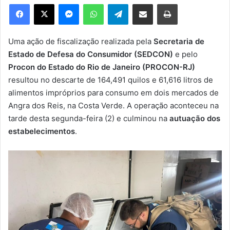
e
Facebook
X
Messenger
WhatsApp
Telegram
Compartilhar via e-mail
Imprimir
u
m
e
Uma ação de fiscalização realizada pela
Secretaria de
-
Estado de Defesa do Consumidor (SEDCON)
e pelo
m
Procon do Estado do Rio de Janeiro (PROCON-RJ)
a
resultou no descarte de 164,491 quilos e 61,616 litros de
i
alimentos impróprios para consumo em dois mercados de
l
Angra dos Reis, na Costa Verde. A operação aconteceu na
tarde desta segunda-feira (2) e culminou na
autuação dos
estabelecimentos
.