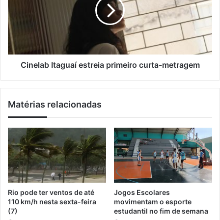
b
e
i
e
l
l
m
a
u
b
n
I
i
t
f
a
Cinelab Itaguaí estreia primeiro curta-metragem
o
g
r
u
m
a
Matérias relacionadas
e
í
s
e
e
s
m
t
a
r
t
e
e
i
r
a
i
p
Rio pode ter ventos de até
Jogos Escolares
a
r
110 km/h nesta sexta-feira
movimentam o esporte
l
i
(7)
estudantil no fim de semana
e
m