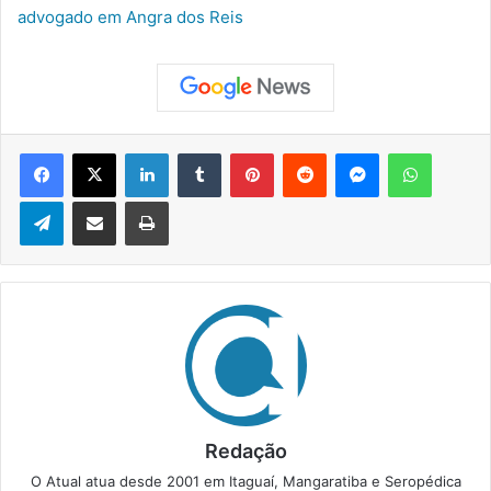
advogado em Angra dos Reis
Facebook
X
Linkedin
Tumblr
Pinterest
Reddit
Messenger
WhatsApp
Telegram
Compartilhar via e-mail
Imprimir
Redação
O Atual atua desde 2001 em Itaguaí, Mangaratiba e Seropédica