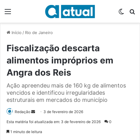
Menu
Switch
P
Início
/
Rio de Janeiro
Fiscalização descarta
alimentos impróprios em
Angra dos Reis
Ação apreendeu mais de 160 kg de alimentos
vencidos e identificou irregularidades
estruturais em mercados do município
Redação
M
3 de fevereiro de 2026
a
Esta matéria foi atualizada em: 3 de fevereiro de 2026
0
n
1 minuto de leitura
d