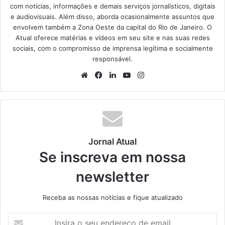
com notícias, informações e demais serviços jornalísticos, digitais
e audiovisuais. Além disso, aborda ocasionalmente assuntos que
envolvem também a Zona Oeste da capital do Rio de Janeiro. O
Atual oferece matérias e vídeos em seu site e nas suas redes
sociais, com o compromisso de imprensa legítima e socialmente
responsável.
We
Fa
Lin
Yo
Ins
bsi
ce
ke
uT
tag
te
bo
din
ub
ra
ok
e
m
Jornal Atual
Se inscreva em nossa
newsletter
Receba as nossas notícias e fique atualizado
I