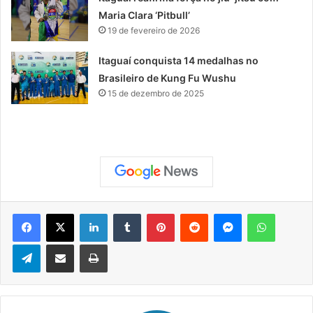
Maria Clara ‘Pitbull’
19 de fevereiro de 2026
Itaguaí conquista 14 medalhas no
Brasileiro de Kung Fu Wushu
15 de dezembro de 2025
Facebook
X
Linkedin
Tumblr
Pinterest
Reddit
Messenger
WhatsApp
Telegram
Compartilhar via e-mail
Imprimir