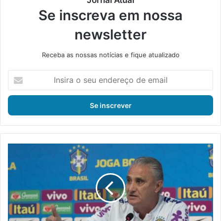
Se inscreva em nossa
newsletter
Receba as nossas notícias e fique atualizado
I
n
s
i
r
a
o
s
S
e
e
u
l
e
e
n
ç
d
ã
e
o
r
B