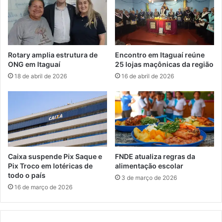
ç
q
õ
u
e
a
s
d
n
r
Rotary amplia estrutura de
Encontro em Itaguaí reúne
a
i
ONG em Itaguaí
25 lojas maçônicas da região
s
l
18 de abril de 2026
16 de abril de 2026
e
h
x
a
t
e
a
s
-
p
f
e
e
c
i
i
Caixa suspende Pix Saque e
FNDE atualiza regras da
r
a
Pix Troco em lotéricas de
alimentação escolar
a
l
todo o país
3 de março de 2026
i
16 de março de 2026
z
a
d