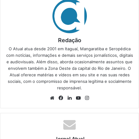
Redação
O Atual atua desde 2001 em Itaguaí, Mangaratiba e Seropédica
com notícias, informações e demais serviços jornalísticos, digitais
e audiovisuais. Além disso, aborda ocasionalmente assuntos que
envolvem também a Zona Oeste da capital do Rio de Janeiro. O
Atual oferece matérias e vídeos em seu site e nas suas redes
sociais, com o compromisso de imprensa legítima e socialmente
responsável.
We
Fa
Lin
Yo
Ins
bsi
ce
ke
uT
tag
te
bo
din
ub
ra
ok
e
m
Jornal Atual