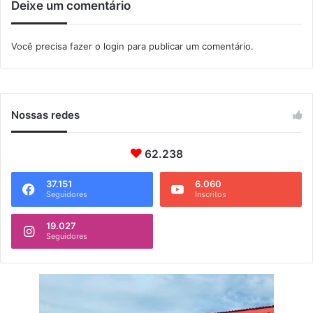
Deixe um comentário
a
e
m
Você precisa fazer o
login
para publicar um comentário.
c
o
m
é
r
Nossas redes
c
i
o
62.238
i
l
37.151
6.060
Seguidores
Inscritos
e
g
a
19.027
Seguidores
l
d
e
a
n