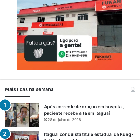
i
m
a
i
s
e
m
S
e
r
o
p
é
d
Mais lidas na semana
i
c
a
Após corrente de oração em hospital,
paciente recebe alta em Itaguaí
28 de julho de 2026
Itaguaí conquista título estadual de Kung-