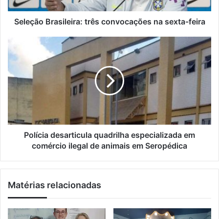
e
r
ç
a
Seleção Brasileira: três convocações na sexta-feira
o
s
d
i
P
e
l
o
e
e
l
m
i
í
a
r
c
i
a
i
l
:
a
t
d
r
e
ê
s
Polícia desarticula quadrilha especializada em
s
a
comércio ilegal de animais em Seropédica
c
r
o
t
n
i
Matérias relacionadas
v
c
o
u
c
l
a
a