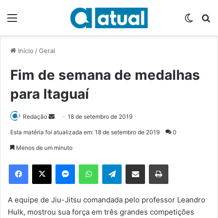
Menu
Switch
P
Início
/
Geral
Fim de semana de medalhas
para Itaguaí
Redação
M
18 de setembro de 2019
a
Esta matéria foi atualizada em: 18 de setembro de 2019
0
n
Menos de um minuto
d
e
Facebook
X
Messenger
WhatsApp
Telegram
Compartilhar via e-mail
Imprimir
u
m
e
A equipe de Jiu-Jitsu comandada pelo professor Leandro
-
Hulk, mostrou sua força em três grandes competições