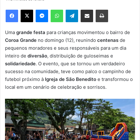
d
e
Facebook
X
Messenger
WhatsApp
Telegram
Compartilhar via e-mail
Imprimir
u
m
e
Uma
grande festa
para crianças movimentou o bairro de
-
Coroa Grande
no domingo (12), reunindo
centenas
de
m
pequenos moradores e seus responsáveis para um dia
a
inteiro de
diversão
, distribuição de guloseimas e
i
solidariedade
. O evento, que se tornou um verdadeiro
l
sucesso na comunidade, teve como palco o campinho de
futebol próximo à
Igreja de São Benedito
e transformou o
local em um cenário de celebração e sorrisos.