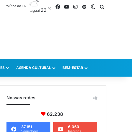
Política de I.A
Facebook
YouTube
Instagram
Spotify
Switch skin
Procurar po
℃
22
Itaguaí
ES
AGENDA CULTURAL
BEM-ESTAR
Nossas redes
62.238
37.151
6.060
Seguidores
Inscritos