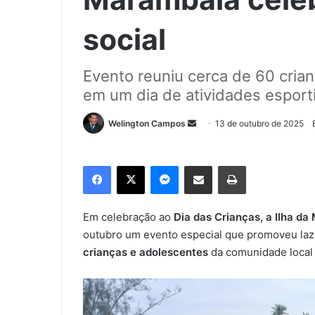
social
Evento reuniu cerca de 60 cri
em um dia de atividades esporti
Welington Campos
M
13 de outubro de 2025
a
n
Facebook
X
Messenger
Compartilhar via e-mail
Imprimir
d
e
u
Em celebração ao
Dia das Crianças, a Ilha d
m
outubro um evento especial que promoveu laze
e
crianças e adolescentes
da comunidade local
-
m
a
i