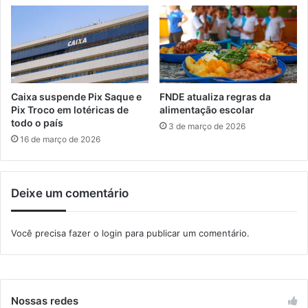
e
i
S
e
c
a
e
Caixa suspende Pix Saque e
FNDE atualiza regras da
B
Pix Troco em lotéricas de
alimentação escolar
a
todo o país
3 de março de 2026
r
16 de março de 2026
r
e
i
Deixe um comentário
r
a
F
Você precisa fazer o
login
para publicar um comentário.
i
s
c
a
l
Nossas redes
a