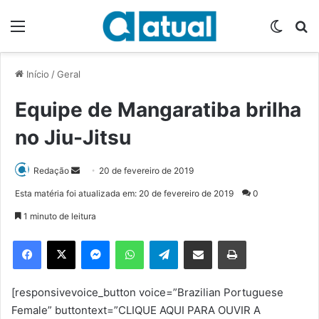
Menu
Switch
P
Início
/
Geral
Equipe de Mangaratiba brilha
no Jiu-Jitsu
Redação
M
20 de fevereiro de 2019
a
Esta matéria foi atualizada em: 20 de fevereiro de 2019
0
n
1 minuto de leitura
d
e
Facebook
X
Messenger
WhatsApp
Telegram
Compartilhar via e-mail
Imprimir
u
m
e
[responsivevoice_button voice=”Brazilian Portuguese
-
Female” buttontext=”CLIQUE AQUI PARA OUVIR A