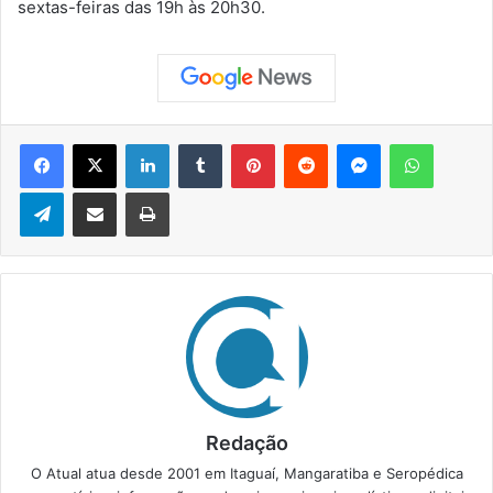
sextas-feiras das 19h às 20h30.
Facebook
X
Linkedin
Tumblr
Pinterest
Reddit
Messenger
WhatsApp
Telegram
Compartilhar via e-mail
Imprimir
Redação
O Atual atua desde 2001 em Itaguaí, Mangaratiba e Seropédica