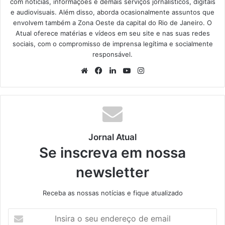
com notícias, informações e demais serviços jornalísticos, digitais
e audiovisuais. Além disso, aborda ocasionalmente assuntos que
envolvem também a Zona Oeste da capital do Rio de Janeiro. O
Atual oferece matérias e vídeos em seu site e nas suas redes
sociais, com o compromisso de imprensa legítima e socialmente
responsável.
We
Fa
Lin
Yo
Ins
bsi
ce
ke
uT
tag
te
bo
din
ub
ra
ok
e
m
Jornal Atual
Se inscreva em nossa
newsletter
Receba as nossas notícias e fique atualizado
I
n