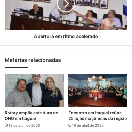
i
s
t
l
t
u
e
r
r
a
ã
e
o
m
Abertura em ritmo acelerado
f
r
i
i
s
t
Matérias relacionadas
c
m
a
o
l
a
i
c
z
e
a
l
ç
e
ã
r
o
a
Rotary amplia estrutura de
Encontro em Itaguaí reúne
d
d
ONG em Itaguaí
25 lojas maçônicas da região
a
o
18 de abril de 2026
16 de abril de 2026
L