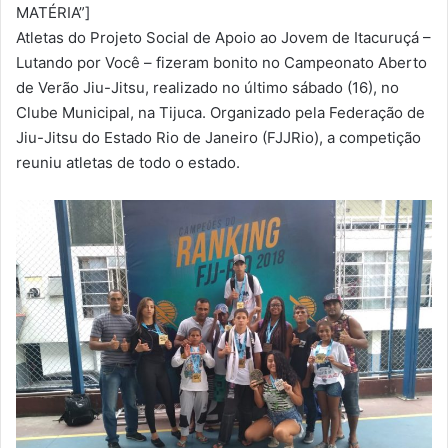
m
MATÉRIA”]
a
Atletas do Projeto Social de Apoio ao Jovem de Itacuruçá –
i
Lutando por Você – fizeram bonito no Campeonato Aberto
l
de Verão Jiu-Jitsu, realizado no último sábado (16), no
Clube Municipal, na Tijuca. Organizado pela Federação de
Jiu-Jitsu do Estado Rio de Janeiro (FJJRio), a competição
reuniu atletas de todo o estado.