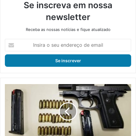
Se inscreva em nossa
newsletter
Receba as nossas notícias e fique atualizado
I
n
s
i
r
a
o
s
P
e
o
u
l
e
í
n
c
d
i
e
a
r
f