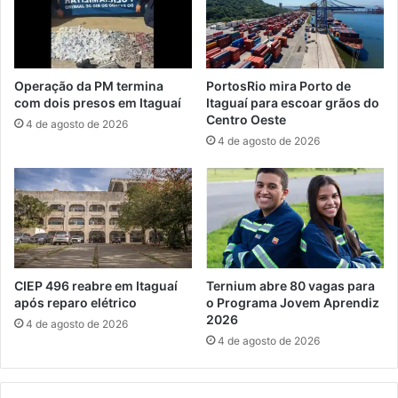
d
d
e
a
r
o
o
p
t
e
Operação da PM termina
PortosRio mira Porto de
e
r
com dois presos em Itaguaí
Itaguaí para escoar grãos do
a
a
Centro Oeste
4 de agosto de 2026
d
ç
4 de agosto de 2026
o
ã
r
o
e
f
s
i
n
n
o
a
R
d
i
o
CIEP 496 reabre em Itaguaí
Ternium abre 80 vagas para
o
s
após reparo elétrico
o Programa Jovem Aprendiz
2026
2
4 de agosto de 2026
0
4 de agosto de 2026
1
8