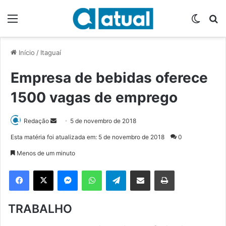
Menu
Switch
P
Início
/
Itaguaí
Empresa de bebidas oferece
1500 vagas de emprego
Redação
M
5 de novembro de 2018
a
Esta matéria foi atualizada em: 5 de novembro de 2018
0
n
Menos de um minuto
d
e
Facebook
X
Messenger
WhatsApp
Telegram
Compartilhar via e-mail
Imprimir
u
m
TRABALHO
e
-