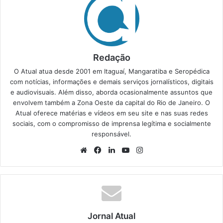
Redação
O Atual atua desde 2001 em Itaguaí, Mangaratiba e Seropédica
com notícias, informações e demais serviços jornalísticos, digitais
e audiovisuais. Além disso, aborda ocasionalmente assuntos que
envolvem também a Zona Oeste da capital do Rio de Janeiro. O
Atual oferece matérias e vídeos em seu site e nas suas redes
sociais, com o compromisso de imprensa legítima e socialmente
responsável.
We
Fa
Lin
Yo
Ins
bsi
ce
ke
uT
tag
te
bo
din
ub
ra
ok
e
m
Jornal Atual