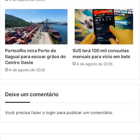
l
r
n
ã
e
o
r
i
á
n
v
s
e
e
l
r
PortosRio mira Porto de
SUS terá 100 mil consultas
e
i
Itaguaí para escoar grãos do
mensais para vício em bets
m
d
Centro Oeste
4 de agosto de 2026
I
a
4 de agosto de 2026
t
s
a
n
g
o
Deixe um comentário
u
g
a
u
í
i
Você precisa fazer o
login
para publicar um comentário.
a
e
s
t