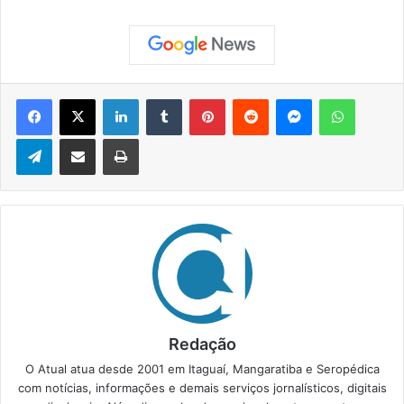
Facebook
X
Linkedin
Tumblr
Pinterest
Reddit
Messenger
WhatsApp
Telegram
Compartilhar via e-mail
Imprimir
Redação
O Atual atua desde 2001 em Itaguaí, Mangaratiba e Seropédica
com notícias, informações e demais serviços jornalísticos, digitais