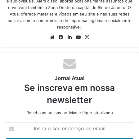
e audiovisuais. Além disso, aborda ocasionalmente assuntos que
envolvem também a Zona Oeste da capital do Rio de Janeiro. O
Atual oferece matérias e vídeos em seu site e nas suas redes
sociais, com o compromisso de imprensa legítima e socialmente
responsável.
We
Fa
Lin
Yo
Ins
bsi
ce
ke
uT
tag
te
bo
din
ub
ra
ok
e
m
Jornal Atual
Se inscreva em nossa
newsletter
Receba as nossas notícias e fique atualizado
I
n
s