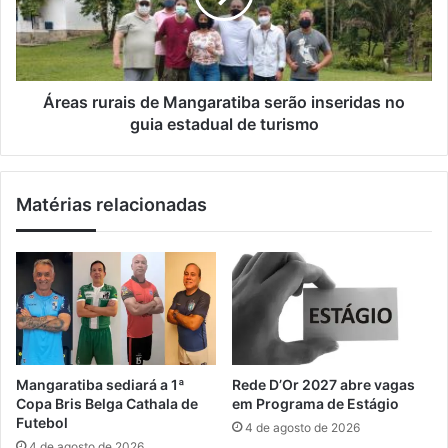
l
m
r
a
u
c
r
u
a
s
i
Áreas rurais de Mangaratiba serão inseridas no
a
s
guia estadual de turismo
d
d
o
e
d
M
Matérias relacionadas
e
a
e
n
s
g
t
a
u
r
p
a
r
t
o
i
d
b
Mangaratiba sediará a 1ª
Rede D’Or 2027 abre vagas
e
a
Copa Bris Belga Cathala de
em Programa de Estágio
v
s
Futebol
4 de agosto de 2026
u
e
4 de agosto de 2026