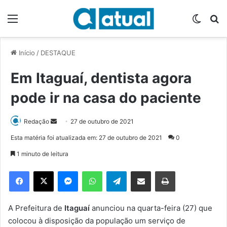
Menu
Switch
P
Início
/
DESTAQUE
Em Itaguaí, dentista agora
pode ir na casa do paciente
Redação
M
27 de outubro de 2021
a
Esta matéria foi atualizada em: 27 de outubro de 2021
0
n
1 minuto de leitura
d
e
Facebook
X
Messenger
WhatsApp
Telegram
Compartilhar via e-mail
Imprimir
u
m
e
A Prefeitura de
Itaguaí
anunciou na quarta-feira (27) que
-
colocou à disposição da população um serviço de