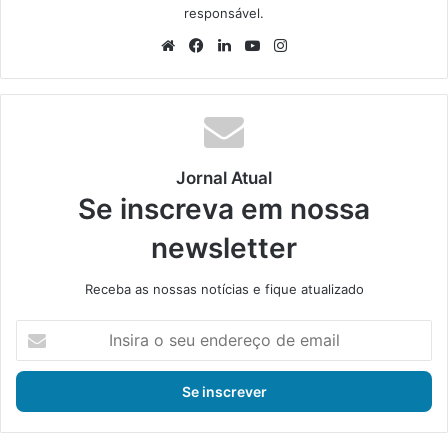
responsável.
We
Fa
Lin
Yo
Ins
bsi
ce
ke
uT
tag
te
bo
din
ub
ra
ok
e
m
Jornal Atual
Se inscreva em nossa
newsletter
Receba as nossas notícias e fique atualizado
I
n
s
i
r
a