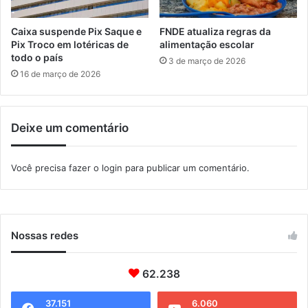
r
c
Caixa suspende Pix Saque e
FNDE atualiza regras da
o
Pix Troco em lotéricas de
alimentação escolar
M
todo o país
3 de março de 2026
e
16 de março de 2026
t
r
o
Deixe um comentário
p
o
l
Você precisa fazer o
login
para publicar um comentário.
i
t
a
n
o
Nossas redes
62.238
37.151
6.060