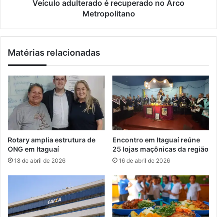
e
u
Veículo adulterado é recuperado no Arco
g
l
Metropolitano
o
t
c
e
i
r
Matérias relacionadas
a
a
ç
d
ã
o
o
é
e
r
m
e
I
c
t
u
a
p
Rotary amplia estrutura de
Encontro em Itaguaí reúne
g
e
ONG em Itaguaí
25 lojas maçônicas da região
u
r
18 de abril de 2026
16 de abril de 2026
a
a
í
d
o
n
o
A