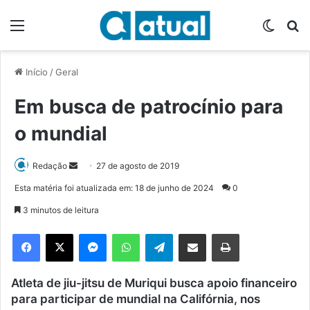
Menu
Switch
P
Início
/
Geral
Em busca de patrocínio para
o mundial
Redação
M
27 de agosto de 2019
a
Esta matéria foi atualizada em: 18 de junho de 2024
0
n
3 minutos de leitura
d
e
Facebook
X
Messenger
WhatsApp
Telegram
Compartilhar via e-mail
Imprimir
u
m
Atleta de jiu-jitsu de Muriqui busca apoio financeiro
e
para participar de mundial na Califórnia, nos
-