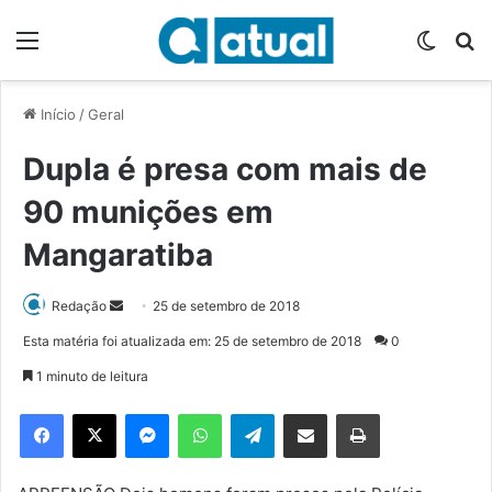
Menu
Switch
P
Início
/
Geral
Dupla é presa com mais de
90 munições em
Mangaratiba
Redação
M
25 de setembro de 2018
a
Esta matéria foi atualizada em: 25 de setembro de 2018
0
n
1 minuto de leitura
d
e
Facebook
X
Messenger
WhatsApp
Telegram
Compartilhar via e-mail
Imprimir
u
m
e