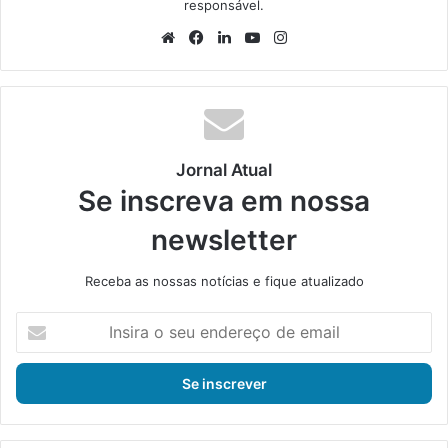
responsável.
We
Fa
Lin
Yo
Ins
bsi
ce
ke
uT
tag
te
bo
din
ub
ra
ok
e
m
Jornal Atual
Se inscreva em nossa
newsletter
Receba as nossas notícias e fique atualizado
I
n
s
i
r
a
o