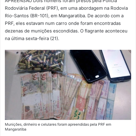
APREENSÃO Dois homens foram presos pela Polícia
-
Rodoviária Federal (PRF), em uma abordagem na Rodovia
m
Rio-Santos (BR-101), em Mangaratiba. De acordo com a
a
PRF, eles estavam num carro onde foram encontradas
i
dezenas de munições escondidas. O flagrante aconteceu
l
na última sexta-feira (21).
Munições, dinheiro e celulares foram apreendidas pela PRF em
Mangaratiba