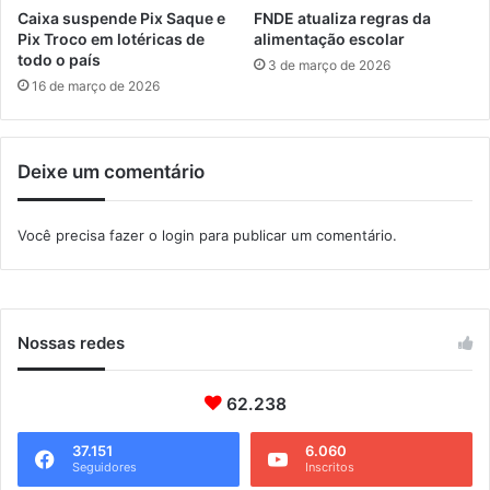
o
Caixa suspende Pix Saque e
FNDE atualiza regras da
p
Pix Troco em lotéricas de
alimentação escolar
é
todo o país
3 de março de 2026
d
16 de março de 2026
i
c
a
Deixe um comentário
Você precisa fazer o
login
para publicar um comentário.
Nossas redes
62.238
37.151
6.060
Seguidores
Inscritos