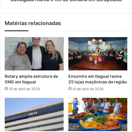
m
a
a
r
i
c
Matérias relacionadas
s
a
d
o
e
f
1
i
0
m
0
d
e
e
m
s
S
e
Rotary amplia estrutura de
Encontro em Itaguaí reúne
e
m
ONG em Itaguaí
25 lojas maçônicas da região
r
a
18 de abril de 2026
16 de abril de 2026
o
n
p
a
é
e
d
m
i
S
c
e
a
r