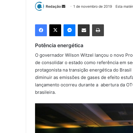
Redação
M
1 de novembro de 2019
Esta matér
a
n
Facebook
X
Messenger
Compartilhar via e-mail
Imprimir
d
e
u
Potência energética
m
O governador Wilson Witzel lançou o novo Progr
e
de consolidar o estado como referência em se
-
protagonista na transição energética do Brasil 
m
diminuir as emissões de gases de efeito estuf
a
lançamento ocorreu durante a abertura da OTC 
i
brasileira.
l