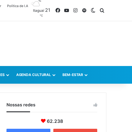
r
Política de I.A
21
Facebook
YouTube
Instagram
Spotify
Switch skin
Procurar po
Itaguaí
℃
ES
AGENDA CULTURAL
BEM-ESTAR
Nossas redes
62.238