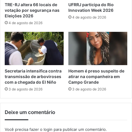
P
S
TRE-RJ altera 66 locais de
UFRRJ participa do Rio
r
e
votação por segurança nas
Innovation Week 2026
e
n
Eleições 2026
4 de agosto de 2026
f
a
4 de agosto de 2026
e
i
i
C
t
a
u
x
r
i
a
a
d
s
e
o
Secretaria intensifica contra
Homem é preso suspeito de
S
f
transmissão de arboviroses
atirar na companheira em
e
e
com a chegada do El Niño
Campo Grande
r
r
3 de agosto de 2026
3 de agosto de 2026
o
e
p
c
é
e
Deixe um comentário
d
1
i
4
c
0
Você precisa fazer o
login
para publicar um comentário.
a
v