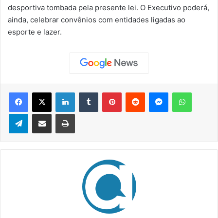
desportiva tombada pela presente lei. O Executivo poderá,
ainda, celebrar convênios com entidades ligadas ao
esporte e lazer.
Facebook
X
Linkedin
Tumblr
Pinterest
Reddit
Messenger
WhatsApp
Telegram
Compartilhar via e-mail
Imprimir