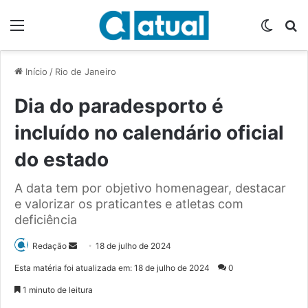
Menu
Switch
P
Início
/
Rio de Janeiro
Dia do paradesporto é
incluído no calendário oficial
do estado
A data tem por objetivo homenagear, destacar
e valorizar os praticantes e atletas com
deficiência
Redação
M
18 de julho de 2024
a
Esta matéria foi atualizada em: 18 de julho de 2024
0
n
1 minuto de leitura
d