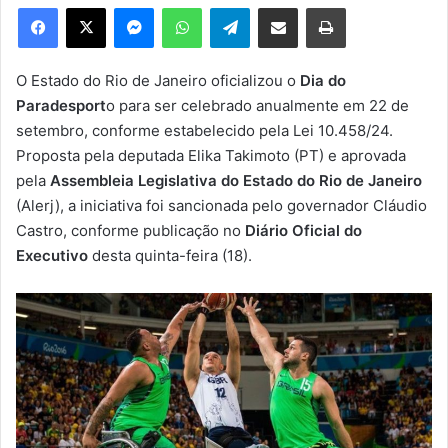
e
Facebook
X
Messenger
WhatsApp
Telegram
Compartilhar via e-mail
Imprimir
u
m
e
O Estado do Rio de Janeiro oficializou o
Dia do
-
Paradesport
o para ser celebrado anualmente em 22 de
m
setembro, conforme estabelecido pela Lei 10.458/24.
a
Proposta pela deputada Elika Takimoto (PT) e aprovada
i
pela
Assembleia Legislativa do Estado do Rio de Janeiro
l
(Alerj), a iniciativa foi sancionada pelo governador Cláudio
Castro, conforme publicação no
Diário Oficial do
Executivo
desta quinta-feira (18).