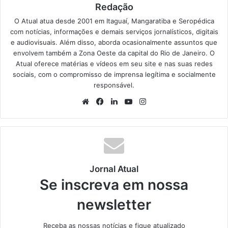
Redação
O Atual atua desde 2001 em Itaguaí, Mangaratiba e Seropédica
com notícias, informações e demais serviços jornalísticos, digitais
e audiovisuais. Além disso, aborda ocasionalmente assuntos que
envolvem também a Zona Oeste da capital do Rio de Janeiro. O
Atual oferece matérias e vídeos em seu site e nas suas redes
sociais, com o compromisso de imprensa legítima e socialmente
responsável.
We
Fa
Lin
Yo
Ins
bsi
ce
ke
uT
tag
te
bo
din
ub
ra
ok
e
m
Jornal Atual
Se inscreva em nossa
newsletter
Receba as nossas notícias e fique atualizado