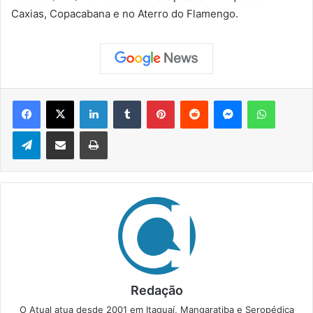
Caxias, Copacabana e no Aterro do Flamengo.
Facebook
X
Linkedin
Tumblr
Pinterest
Reddit
Messenger
WhatsApp
Telegram
Compartilhar via e-mail
Imprimir
Redação
O Atual atua desde 2001 em Itaguaí, Mangaratiba e Seropédica