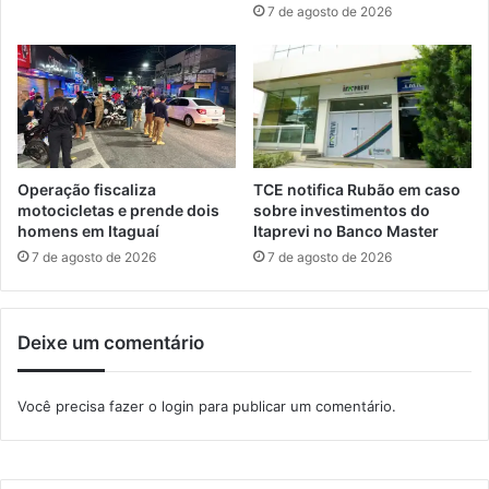
c
7 de agosto de 2026
o
o
P
n
o
t
v
r
o
á
”
r
i
o
Operação fiscaliza
TCE notifica Rubão em caso
à
motocicletas e prende dois
sobre investimentos do
a
homens em Itaguaí
Itaprevi no Banco Master
p
7 de agosto de 2026
7 de agosto de 2026
r
o
v
Deixe um comentário
a
ç
ã
Você precisa fazer o
login
para publicar um comentário.
o
à
s
c