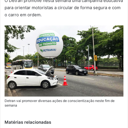
O Detran promove nesta semana uma campanha educativa
-
para orientar motoristas a circular de forma segura e com
m
o carro em ordem.
a
i
l
Detran vai promover diversas ações de conscientização neste fim de
semana
Matérias relacionadas