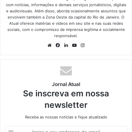
com notícias, informações e demais serviços jornalísticos, digitais
e audiovisuais. Além disso, aborda ocasionalmente assuntos que
envolvem também a Zona Oeste da capital do Rio de Janeiro. O
Atual oferece matérias e vídeos em seu site e nas suas redes
sociais, com o compromisso de imprensa legítima e socialmente
responsável.
We
Fa
Lin
Yo
Ins
bsi
ce
ke
uT
tag
te
bo
din
ub
ra
ok
e
m
Jornal Atual
Se inscreva em nossa
newsletter
Receba as nossas notícias e fique atualizado
I