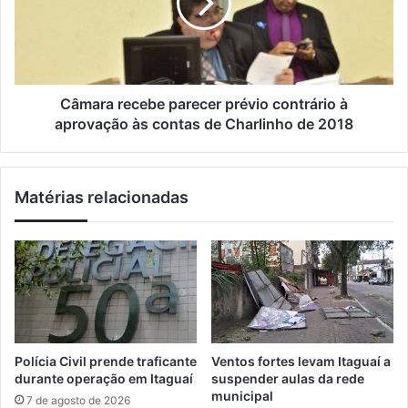
a
r
r
i
i
a
l
n
r
c
e
h
c
a
e
Câmara recebe parecer prévio contrário à
,
b
aprovação às contas de Charlinho de 2018
e
e
t
p
e
a
Matérias relacionadas
r
r
n
e
a
c
“
e
A
r
l
p
e
r
g
é
r
v
Polícia Civil prende traficante
Ventos fortes levam Itaguaí a
i
i
durante operação em Itaguaí
suspender aulas da rede
a
o
municipal
7 de agosto de 2026
d