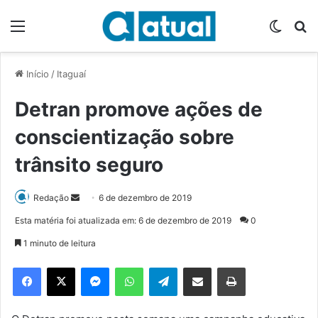
Menu
Switch
P
Início
/
Itaguaí
Detran promove ações de
conscientização sobre
trânsito seguro
Redação
M
6 de dezembro de 2019
a
Esta matéria foi atualizada em: 6 de dezembro de 2019
0
n
1 minuto de leitura
d
e
Facebook
X
Messenger
WhatsApp
Telegram
Compartilhar via e-mail
Imprimir
u
m
e