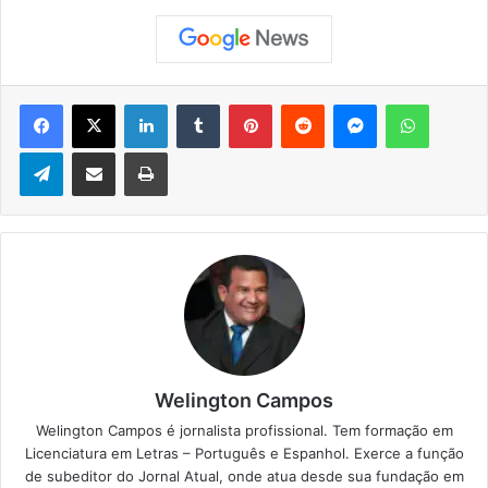
Facebook
X
Linkedin
Tumblr
Pinterest
Reddit
Messenger
WhatsApp
Telegram
Compartilhar via e-mail
Imprimir
Welington Campos
Welington Campos é jornalista profissional. Tem formação em
Licenciatura em Letras – Português e Espanhol. Exerce a função
de subeditor do Jornal Atual, onde atua desde sua fundação em