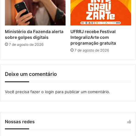
a
a
g
s
u
f
a
l
í
u
Ministério da Fazenda alerta
UFRRJ recebe Festival
m
sobre golpes digitais
IntegralizArte com
programação gratuita
i
7 de agosto de 2026
n
7 de agosto de 2026
e
n
s
Deixe um comentário
e
s
p
Você precisa fazer o
login
para publicar um comentário.
a
r
a
i
n
Nossas redes
t
e