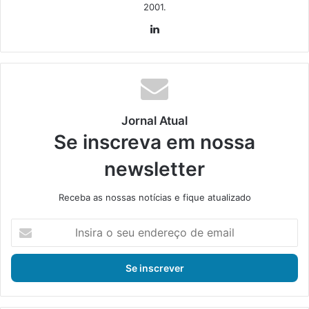
2001.
Lin
ke
din
Jornal Atual
Se inscreva em nossa
newsletter
Receba as nossas notícias e fique atualizado
I
n
s
i
r
a