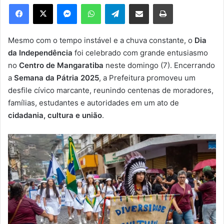
e
Facebook
X
Messenger
WhatsApp
Telegram
Compartilhar via e-mail
Imprimir
u
m
e
Mesmo com o tempo instável e a chuva constante, o
Dia
-
da Independência
foi celebrado com grande entusiasmo
m
no
Centro de Mangaratiba
neste domingo (7). Encerrando
a
a
Semana da Pátria 2025
, a Prefeitura promoveu um
i
desfile cívico marcante, reunindo centenas de moradores,
l
famílias, estudantes e autoridades em um ato de
cidadania, cultura e união
.