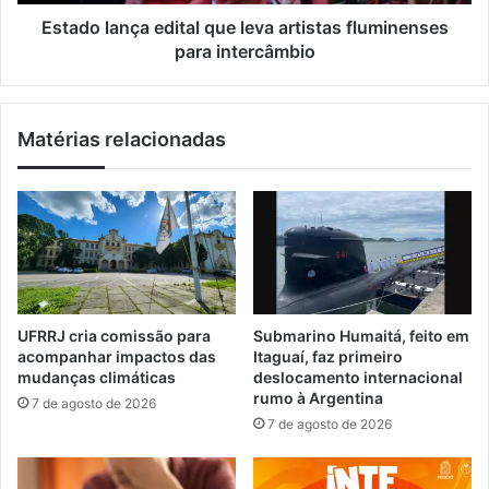
õ
n
e
ç
Estado lança edital que leva artistas fluminenses
s
a
para intercâmbio
d
e
e
d
F
i
Matérias relacionadas
u
t
t
a
e
l
b
q
o
u
l
e
A
l
m
e
a
v
UFRRJ cria comissão para
Submarino Humaitá, feito em
d
a
acompanhar impactos das
Itaguaí, faz primeiro
o
a
mudanças climáticas
deslocamento internacional
r
r
rumo à Argentina
7 de agosto de 2026
d
t
7 de agosto de 2026
e
i
I
s
t
t