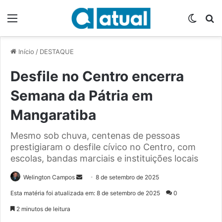
Menu
Switch
P
Início
/
DESTAQUE
Desfile no Centro encerra
Semana da Pátria em
Mangaratiba
Mesmo sob chuva, centenas de pessoas
prestigiaram o desfile cívico no Centro, com
escolas, bandas marciais e instituições locais
Welington Campos
M
8 de setembro de 2025
a
Esta matéria foi atualizada em: 8 de setembro de 2025
0
n
2 minutos de leitura
d