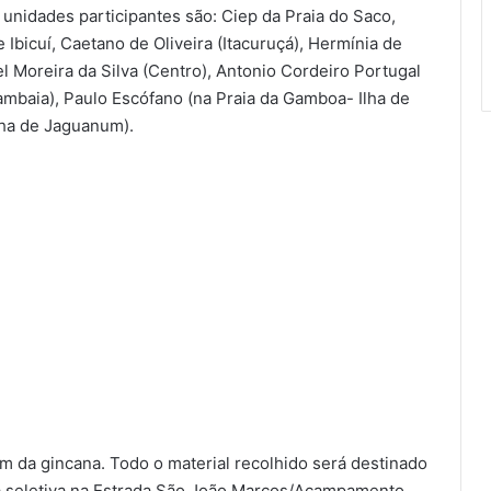
 unidades participantes são: Ciep da Praia do Saco,
Ibicuí, Caetano de Oliveira (Itacuruçá), Hermínia de
l Moreira da Silva (Centro), Antonio Cordeiro Portugal
rambaia), Paulo Escófano (na Praia da Gamboa- Ilha de
Ilha de Jaguanum).
m da gincana. Todo o material recolhido será destinado
ta seletiva na Estrada São João Marcos/Acampamento.