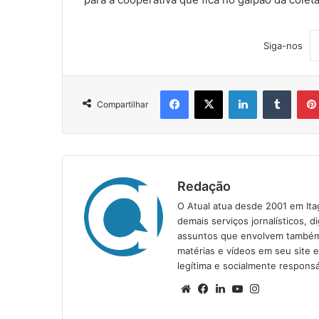
Siga-nos
Facebook
X
Linkedin
Tumblr
Compartilhar
Redação
O Atual atua desde 2001 em Ita
demais serviços jornalísticos, d
assuntos que envolvem também a
matérias e vídeos em seu site 
legítima e socialmente responsá
We
Fa
Lin
Yo
Ins
bsi
ce
ke
uT
tag