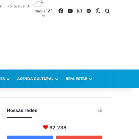
r
Política de I.A
21
Facebook
YouTube
Instagram
Spotify
Switch skin
Procurar po
Itaguaí
℃
ES
AGENDA CULTURAL
BEM-ESTAR
Nossas redes
62.238