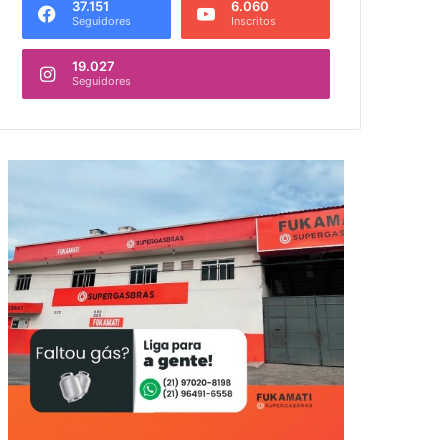
37.151
6.060
Seguidores
Inscritos
19.027
Seguidores