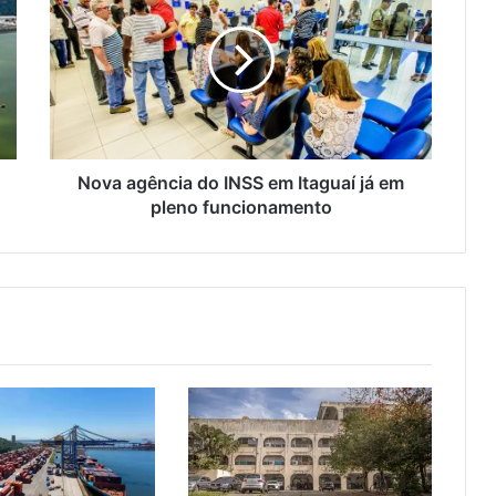
v
a
a
g
ê
n
c
i
Nova agência do INSS em Itaguaí já em
a
pleno funcionamento
d
o
I
N
S
S
e
m
I
t
a
g