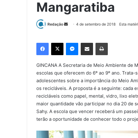
Mangaratiba
Redação
M
4 de setembro de 2018
Esta matér
a
n
Facebook
X
Messenger
Compartilhar via e-mail
Imprimir
d
e
u
GINCANA A Secretaria de Meio Ambiente de Ma
m
escolas que oferecem do 6º ao 9º ano. Trata-s
e
adolescentes sobre a importância do Meio Am
-
os recicláveis. A proposta é a seguinte: cada 
m
recicláveis como papel, mental, vidro, lixo ele
a
maior quantidade vão participar no dia 20 de
i
Sahy. A escola que vencer receberá um passeio
l
terão a oportunidade de conhecer todo o proj