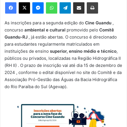
e
Facebook
X
Messenger
WhatsApp
Telegram
Compartilhar via e-mail
Imprimir
u
m
e
As inscrições para a segunda edição do
Cine Guandu
,
-
concurso
ambiental e cultural
promovido pelo
Comitê
m
Guandu-RJ
, já estão abertas. O concurso é direcionado
a
para estudantes regularmente matriculados em
i
instituições de ensino
superior, ensino médio e técnico
,
l
públicos ou privados, localizadas na Região Hidrográfica II
(RH II) . O prazo de inscrição vai até dia 15 de dezembro de
2024 , conforme o edital disponível no site do Comitê e da
Associação Pró-Gestão das Águas da Bacia Hidrográfica
do Rio Paraíba do Sul (Agevap).