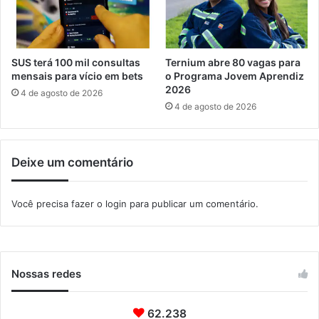
d
h
i
a
z
c
o
SUS terá 100 mil consultas
Ternium abre 80 vagas para
m
mensais para vício em bets
o Programa Jovem Aprendiz
e
2026
4 de agosto de 2026
ç
4 de agosto de 2026
a
n
a
Deixe um comentário
s
e
g
Você precisa fazer o
login
para publicar um comentário.
u
n
d
a
-
Nossas redes
f
e
62.238
i