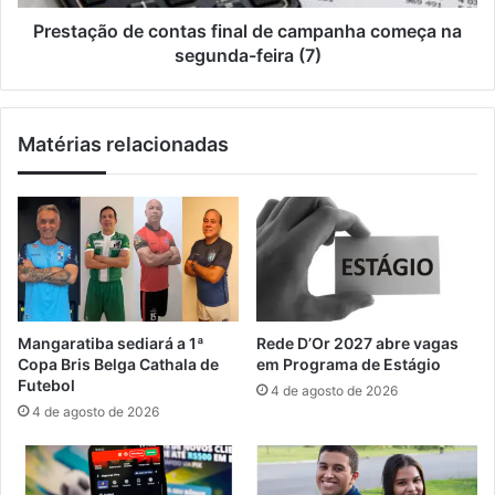
e
o
g
d
Prestação de contas final de campanha começa na
o
e
segunda-feira (7)
,
c
e
o
s
n
Matérias relacionadas
t
t
á
a
g
s
i
f
o
i
e
n
J
a
o
l
v
d
Mangaratiba sediará a 1ª
Rede D’Or 2027 abre vagas
e
e
Copa Bris Belga Cathala de
em Programa de Estágio
m
c
Futebol
4 de agosto de 2026
A
a
4 de agosto de 2026
p
m
r
p
e
a
n
n