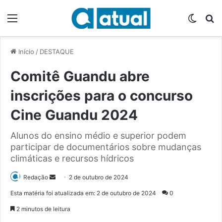
Menu
Switch
P
Início
/
DESTAQUE
Comitê Guandu abre
inscrições para o concurso
Cine Guandu 2024
Alunos do ensino médio e superior podem
participar de documentários sobre mudanças
climáticas e recursos hídricos
Redação
M
2 de outubro de 2024
a
Esta matéria foi atualizada em: 2 de outubro de 2024
0
n
2 minutos de leitura
d