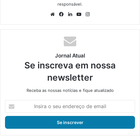
responsável.
We
Fa
Lin
Yo
Ins
bsi
ce
ke
uT
tag
te
bo
din
ub
ra
ok
e
m
Jornal Atual
Se inscreva em nossa
newsletter
Receba as nossas notícias e fique atualizado
I
n
s
i
r
a