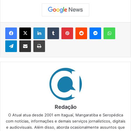
Facebook
X
Linkedin
Tumblr
Pinterest
Reddit
Messenger
WhatsApp
Telegram
Compartilhar via e-mail
Imprimir
Redação
O Atual atua desde 2001 em Itaguaí, Mangaratiba e Seropédica
com notícias, informações e demais serviços jornalísticos, digitais
e audiovisuais. Além disso, aborda ocasionalmente assuntos que