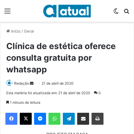
Menu
Switch
P
Início
/
Geral
Clínica de estética oferece
consulta gratuita por
whatsapp
Redação
M
21 de abril de 2020
a
Esta matéria foi atualizada em: 21 de abril de 2020
0
n
1 minuto de leitura
d
e
Facebook
X
Messenger
WhatsApp
Telegram
Compartilhar via e-mail
Imprimir
u
m
e