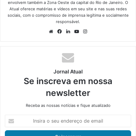
envolvem também a Zona Oeste da capital do Rio de Janeiro. O
Atual oferece matérias e vídeos em seu site e nas suas redes
sociais, com o compromisso de imprensa legítima e socialmente
responsável.
We
Fa
Lin
Yo
Ins
bsi
ce
ke
uT
tag
te
bo
din
ub
ra
ok
e
m
Jornal Atual
Se inscreva em nossa
newsletter
Receba as nossas notícias e fique atualizado
I
n
s