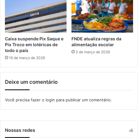
a
r
ç
t
õ
o
e
r
s
r
d
e
Caixa suspende Pix Saque e
FNDE atualiza regras da
a
s
Pix Troco em lotéricas de
alimentação escolar
V
d
todo o país
3 de março de 2026
a
e
16 de março de 2026
l
t
e
r
a
Deixe um comentário
n
s
m
Você precisa fazer o
login
para publicar um comentário.
i
s
s
ã
o
Nossas redes
d