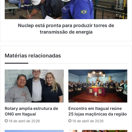
e
e
M
s
a
t
n
á
Nuclep está pronta para produzir torres de
g
p
transmissão de energia
a
r
r
o
a
n
Matérias relacionadas
t
t
i
a
b
p
a
a
r
r
e
a
c
p
e
r
b
o
Rotary amplia estrutura de
Encontro em Itaguaí reúne
e
d
ONG em Itaguaí
25 lojas maçônicas da região
m
u
18 de abril de 2026
16 de abril de 2026
d
z
o
i