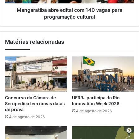
d
i
a
b
Mangaratiba abre edital com 140 vagas para
s
a
programação cultural
a
a
o
b
p
r
Matérias relacionadas
r
e
é
e
-
d
c
i
a
t
n
a
d
l
i
c
d
o
Concurso da Câmara de
UFRRJ participa do Rio
a
m
Seropédica tem novas datas
Innovation Week 2026
t
1
de prova
4 de agosto de 2026
o
4
4 de agosto de 2026
E
0
d
v
u
a