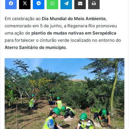
u
m
e
Em celebração ao
Dia Mundial do Meio Ambiente
,
-
comemorado em 5 de junho, a Regenera Rio promoveu
m
uma ação de
plantio de mudas nativas em Seropédica
a
para fortalecer o cinturão verde localizado no entorno do
i
Aterro Sanitário do município.
l