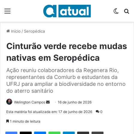
Menu
Switch
P
Início
/
Seropédica
Cinturão verde recebe mudas
nativas em Seropédica
Ação reuniu colaboradores da Regenera Rio,
representantes da Comlurb e estudantes da
UFRJ para ampliar a biodiversidade no entorno
do aterro sanitário
Welington Campos
M
16 de junho de 2026
a
Esta matéria foi atualizada em: 17 de junho de 2026
0
n
1 minuto de leitura
d
e
Facebook
X
Messenger
WhatsApp
Telegram
Compartilhar via e-mail
Imprimir