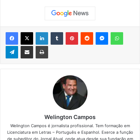
Facebook
X
Linkedin
Tumblr
Pinterest
Reddit
Messenger
WhatsApp
Telegram
Compartilhar via e-mail
Imprimir
Welington Campos
Welington Campos é jornalista profissional. Tem formação em
Licenciatura em Letras – Português e Espanhol. Exerce a função
de subeditor do Jornal Atual, onde atua desde sua fundação em