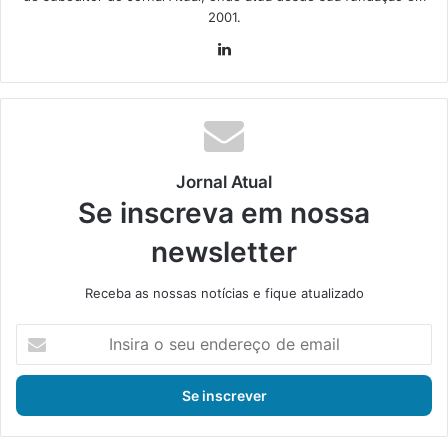
2001.
Lin
ke
din
Jornal Atual
Se inscreva em nossa
newsletter
Receba as nossas notícias e fique atualizado
I
n
s
i
r
a