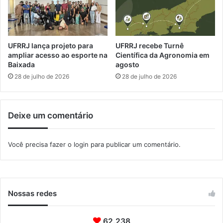
a
g
r
a
d
s
o
p
P
a
UFRRJ lança projeto para
UFRRJ recebe Turnê
a
r
ampliar acesso ao esporte na
Científica da Agronomia em
e
a
Baixada
agosto
s
p
28 de julho de 2026
28 de julho de 2026
r
o
g
Deixe um comentário
r
a
m
Você precisa fazer o
login
para publicar um comentário.
a
ç
ã
o
c
Nossas redes
u
l
62.238
t