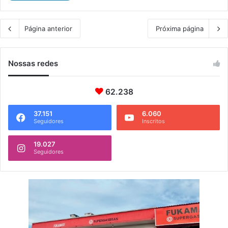
Página anterior
Próxima página
Nossas redes
62.238
37.151
6.060
Seguidores
Inscritos
19.027
Seguidores