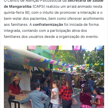
O Centro de Atenção Psicossocial da
Secretaria de Saúde
-
de Mangaratiba
(CAPS) realizou um arraiá animado nesta
m
quinta-feira (6), com o intuito de promover a interação e o
a
bem-estar dos pacientes, bem como oferecer acolhimento
i
aos familiares. A
confraternização
foi iniciada de forma
l
integrada, contando com a participação ativa dos
familiares dos usuários desde a organização do evento.