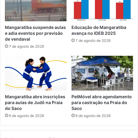
d
t
o
o
l
J
e
o
Mangaratiba suspende aulas
Educação de Mangaratiba
s
s
e adia eventos por previsão
avança no IDEB 2025
c
é
de vendaval
7 de agosto de 2026
e
M
7 de agosto de 2026
n
i
t
g
e
u
d
e
e
l
1
s
5
e
a
g
Mangaratiba abre inscrições
PetMóvel abre agendamento
n
u
para aulas de Judô na Praia
para castração na Praia do
o
e
do Saco
Saco
s
c
6 de agosto de 2026
6 de agosto de 2026
e
o
m
m
S
c