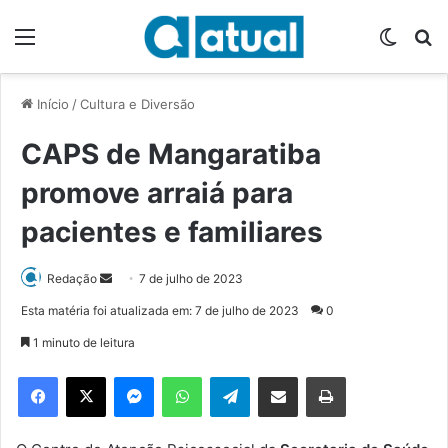
Menu
Switch
P
Início
/
Cultura e Diversão
CAPS de Mangaratiba
promove arraiá para
pacientes e familiares
Redação
M
7 de julho de 2023
a
Esta matéria foi atualizada em: 7 de julho de 2023
0
n
1 minuto de leitura
d
e
Facebook
X
Messenger
WhatsApp
Telegram
Compartilhar via e-mail
Imprimir
u
m
e