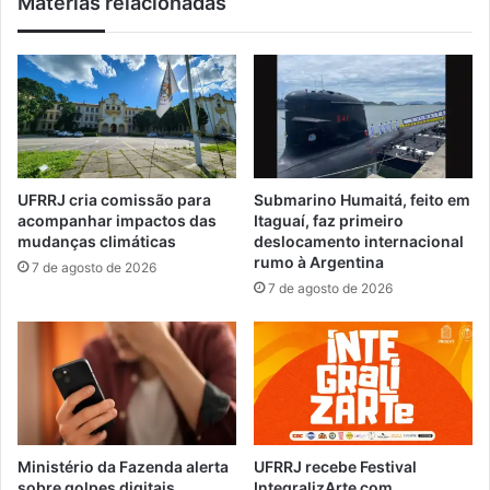
Matérias relacionadas
m
a
p
r
o
i
d
n
a
h
n
a
a
,
l
U
u
F
UFRRJ cria comissão para
Submarino Humaitá, feito em
a
R
acompanhar impactos das
Itaguaí, faz primeiro
c
R
mudanças climáticas
deslocamento internacional
e
J
rumo à Argentina
7 de agosto de 2026
r
e
7 de agosto de 2026
t
R
a
e
c
e
i
t
a
F
Ministério da Fazenda alerta
UFRRJ recebe Festival
e
sobre golpes digitais
IntegralizArte com