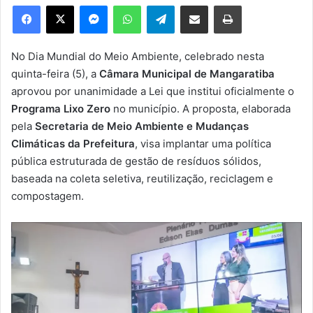
e
Facebook
X
Messenger
WhatsApp
Telegram
Compartilhar via e-mail
Imprimir
u
m
e
No Dia Mundial do Meio Ambiente, celebrado nesta
-
quinta-feira (5), a
Câmara Municipal de Mangaratiba
m
aprovou por unanimidade a Lei que institui oficialmente o
a
Programa Lixo Zero
no município. A proposta, elaborada
i
pela
Secretaria de Meio Ambiente e Mudanças
l
Climáticas da Prefeitura
, visa implantar uma política
pública estruturada de gestão de resíduos sólidos,
baseada na coleta seletiva, reutilização, reciclagem e
compostagem.