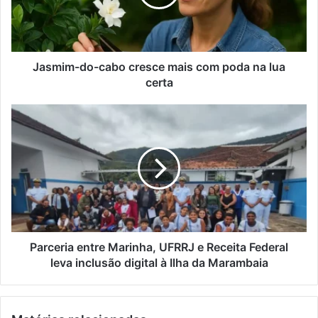
d
m
e
-
r
d
e
o
ç
-
Jasmim-do-cabo cresce mais com poda na lua
o
c
certa
d
a
e
b
P
e
o
a
m
c
r
a
r
c
i
e
e
l
s
r
c
i
e
a
m
e
a
n
Parceria entre Marinha, UFRRJ e Receita Federal
i
t
leva inclusão digital à Ilha da Marambaia
s
r
c
e
o
M