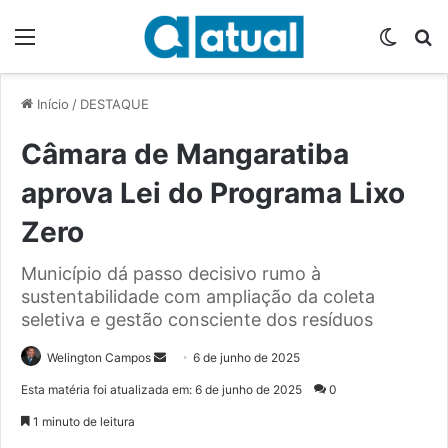
Menu
Switch
P
Início
/
DESTAQUE
Câmara de Mangaratiba
aprova Lei do Programa Lixo
Zero
Município dá passo decisivo rumo à
sustentabilidade com ampliação da coleta
seletiva e gestão consciente dos resíduos
Welington Campos
M
6 de junho de 2025
a
Esta matéria foi atualizada em: 6 de junho de 2025
0
n
1 minuto de leitura
d