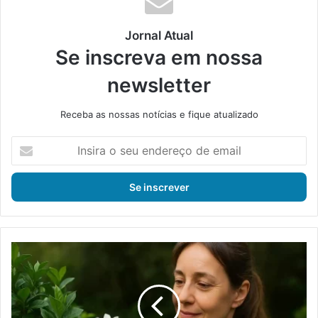
Jornal Atual
Se inscreva em nossa
newsletter
Receba as nossas notícias e fique atualizado
I
n
s
i
r
a
o
s
J
e
a
u
s
e
m
n
i