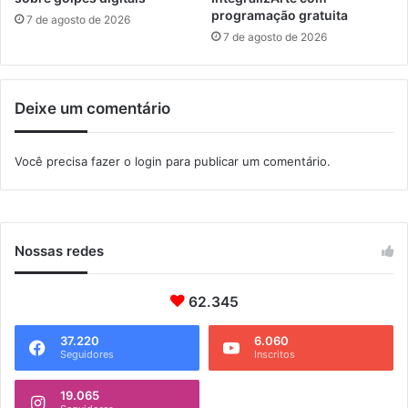
programação gratuita
d
7 de agosto de 2026
e
7 de agosto de 2026
r
a
l
Deixe um comentário
l
e
v
Você precisa fazer o
login
para publicar um comentário.
a
i
n
c
l
Nossas redes
u
s
62.345
ã
o
37.220
6.060
d
Seguidores
Inscritos
i
g
19.065
i