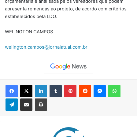
orçamentária é analisada pelos vereadores que podem
apresenta remendas ao projeto, de acordo com critérios
estabelecidos pela LDO.
WELINGTON CAMPOS
welington.campos@jornalatual.com.br
Facebook
X
Linkedin
Tumblr
Pinterest
Reddit
Messenger
WhatsApp
Telegram
Compartilhar via e-mail
Imprimir