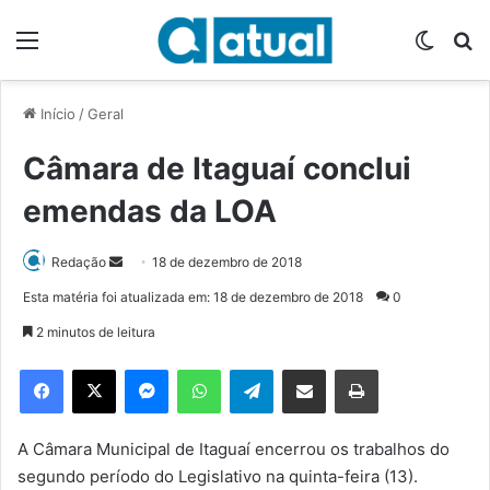
Menu
Switch
P
Início
/
Geral
Câmara de Itaguaí conclui
emendas da LOA
Redação
M
18 de dezembro de 2018
a
Esta matéria foi atualizada em: 18 de dezembro de 2018
0
n
2 minutos de leitura
d
e
Facebook
X
Messenger
WhatsApp
Telegram
Compartilhar via e-mail
Imprimir
u
m
e
A Câmara Municipal de Itaguaí encerrou os trabalhos do
-
segundo período do Legislativo na quinta-feira (13).