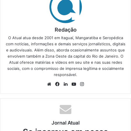
Redação
O Atual atua desde 2001 em Itaguaí, Mangaratiba e Seropédica
com notícias, informações e demais serviços jornalísticos, digitais
e audiovisuais. Além disso, aborda ocasionalmente assuntos que
envolvem também a Zona Oeste da capital do Rio de Janeiro. O
Atual oferece matérias e vídeos em seu site e nas suas redes
sociais, com o compromisso de imprensa legítima e socialmente
responsável.
We
Fa
Lin
Yo
Ins
bsi
ce
ke
uT
tag
te
bo
din
ub
ra
ok
e
m
Jornal Atual