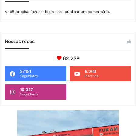
a
c
Você precisa fazer o
login
para publicar um comentário.
h
u
e
l
o
Nossas redes
62.238
37.151
6.060
Seguidores
Inscritos
19.027
Seguidores