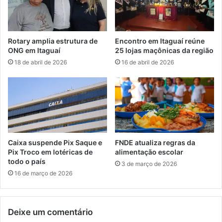
a
m
r
I
i
t
o
a
Rotary amplia estrutura de
Encontro em Itaguaí reúne
c
g
ONG em Itaguaí
25 lojas maçônicas da região
a
u
18 de abril de 2026
16 de abril de 2026
s
a
í
,
o
S
u
b
m
Caixa suspende Pix Saque e
FNDE atualiza regras da
a
Pix Troco em lotéricas de
alimentação escolar
r
todo o país
3 de março de 2026
i
16 de março de 2026
n
o
R
Deixe um comentário
i