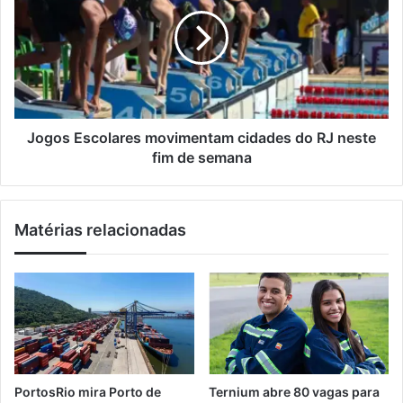
m
a
g
a
d
o
i
a
s
l
v
E
o
s
l
c
t
o
a
l
Jogos Escolares movimentam cidades do RJ neste
à
a
fim de semana
n
r
a
e
t
s
Matérias relacionadas
u
m
r
o
e
v
z
i
a
m
n
e
a
n
I
t
l
a
PortosRio mira Porto de
Ternium abre 80 vagas para
h
m