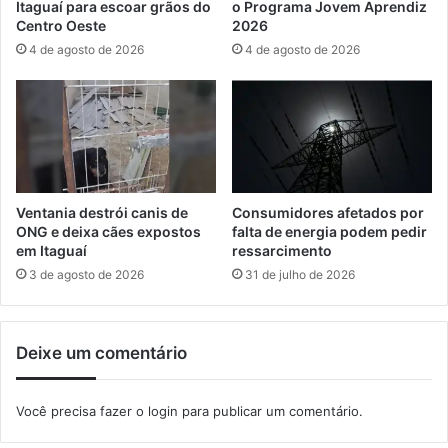
Itaguaí para escoar grãos do
o Programa Jovem Aprendiz
a
c
Centro Oeste
2026
G
i
4 de agosto de 2026
4 de agosto de 2026
r
d
a
a
n
d
d
e
e
s
,
d
e
o
m
R
Ventania destrói canis de
Consumidores afetados por
A
J
ONG e deixa cães expostos
falta de energia podem pedir
n
n
em Itaguaí
ressarcimento
g
e
3 de agosto de 2026
31 de julho de 2026
r
s
a
t
d
e
Deixe um comentário
o
f
s
i
R
m
Você precisa fazer o
login
para publicar um comentário.
e
d
i
e