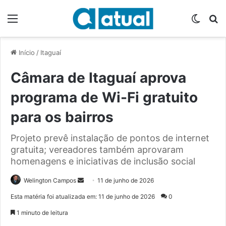
Menu
Switch
P
Início
/
Itaguaí
Câmara de Itaguaí aprova
programa de Wi-Fi gratuito
para os bairros
Projeto prevê instalação de pontos de internet
gratuita; vereadores também aprovaram
homenagens e iniciativas de inclusão social
Welington Campos
M
11 de junho de 2026
a
Esta matéria foi atualizada em: 11 de junho de 2026
0
n
1 minuto de leitura
d