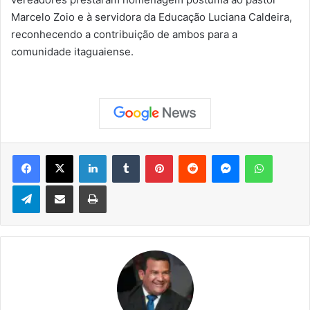
Marcelo Zoio e à servidora da Educação Luciana Caldeira,
reconhecendo a contribuição de ambos para a
comunidade itaguaiense.
Facebook
X
Linkedin
Tumblr
Pinterest
Reddit
Messenger
WhatsApp
Telegram
Compartilhar via e-mail
Imprimir