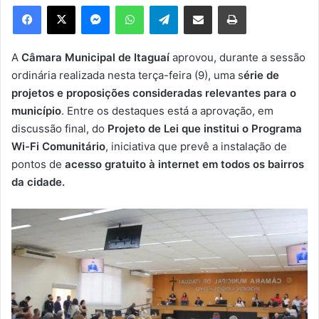
e
Facebook
X
Messenger
WhatsApp
Telegram
Compartilhar via e-mail
Imprimir
u
m
e
A
Câmara Municipal de Itaguaí
aprovou, durante a sessão
-
ordinária realizada nesta terça-feira (9), uma s
érie de
m
projetos e proposições consideradas relevantes para o
a
município
. Entre os destaques está a aprovação, em
i
discussão final, do
Projeto de Lei que institui o Programa
l
Wi-Fi Comunitário
, iniciativa que prevê a instalação de
pontos de
acesso gratuito à internet em todos os bairros
da cidade.