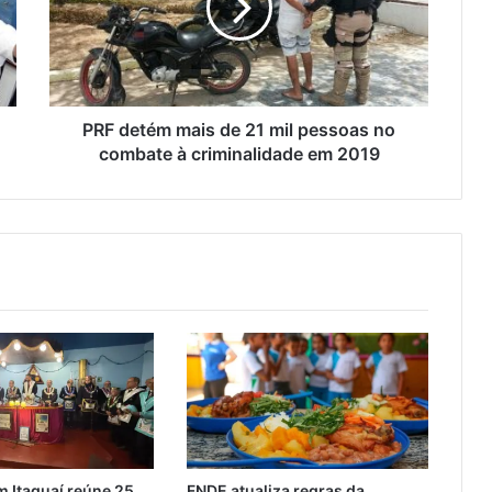
e
t
é
m
m
a
PRF detém mais de 21 mil pessoas no
i
combate à criminalidade em 2019
s
d
e
2
1
m
i
l
p
e
s
s
o
a
 Itaguaí reúne 25
FNDE atualiza regras da