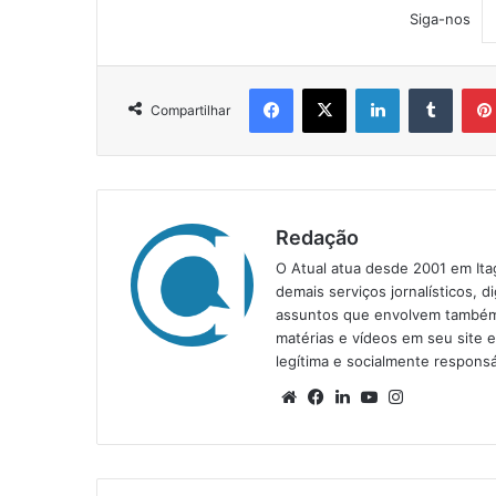
Siga-nos
Facebook
X
Linkedin
Tumblr
Compartilhar
Redação
O Atual atua desde 2001 em Ita
demais serviços jornalísticos, d
assuntos que envolvem também a
matérias e vídeos em seu site 
legítima e socialmente responsá
We
Fa
Lin
Yo
Ins
bsi
ce
ke
uT
tag
te
bo
din
ub
ra
ok
e
m