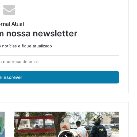
rnal Atual
m nossa newsletter
notícias e fique atualizado
P
R
F
d