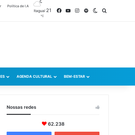
r
Política de I.A
21
Facebook
YouTube
Instagram
Spotify
Switch skin
Procurar po
Itaguaí
℃
ES
AGENDA CULTURAL
BEM-ESTAR
Nossas redes
62.238