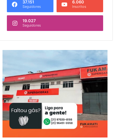
37.151
6.060
Seguidores
Inscritos
19.027
Seguidores