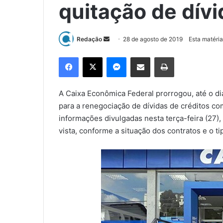
quitação de dívi
Redação
M
28 de agosto de 2019
Esta matéria
a
Facebook
X
Messenger
Compartilhar via e-mail
Imprimir
n
d
e
A Caixa Econômica Federal prorrogou, até o d
u
para a renegociação de dívidas de créditos com
m
informações divulgadas nesta terça-feira (27)
e
vista, conforme a situação dos contratos e o t
-
m
a
i
l