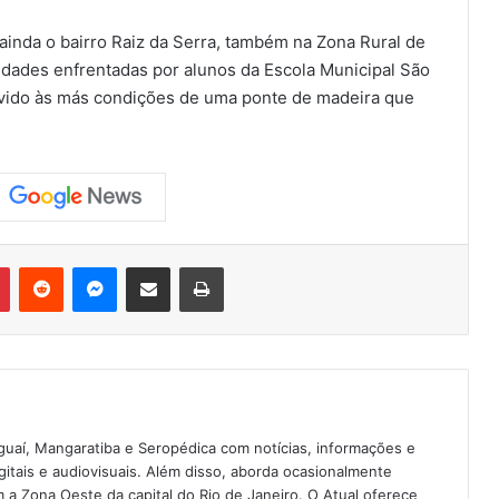
 ainda o bairro Raiz da Serra, também na Zona Rural de
uldades enfrentadas por alunos da Escola Municipal São
evido às más condições de uma ponte de madeira que
Pinterest
Reddit
Messenger
Compartilhar via e-mail
Imprimir
guaí, Mangaratiba e Seropédica com notícias, informações e
igitais e audiovisuais. Além disso, aborda ocasionalmente
 Zona Oeste da capital do Rio de Janeiro. O Atual oferece