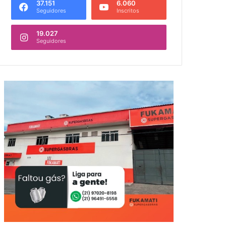
37.151
6.060
Seguidores
Inscritos
19.027
Seguidores