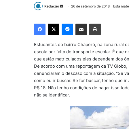
Redação
M
26 de setembro de 2018
Esta maté
a
n
Facebook
X
Messenger
Compartilhar via e-mail
Imprimir
d
e
u
Estudantes do bairro Chaperó, na zona rural de
m
escola por falta de transporte escolar. É que 
e
que estão matriculados eles dependem dos ônib
-
De acordo com uma reportagem da TV Globo, na
m
denunciaram o descaso com a situação. “Se vai
a
como eu ir buscar. Se for buscar, tenho que ir 
i
R$ 18. Não tenho condições de pagar isso todo
l
não se identificar.