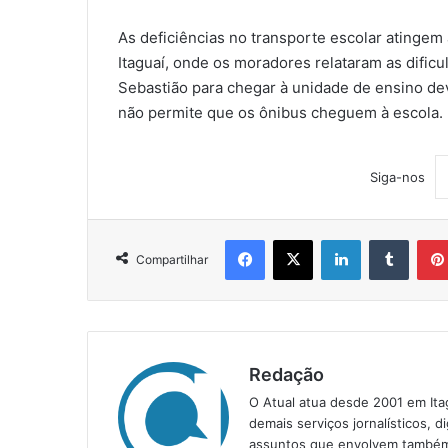
As deficiências no transporte escolar atingem
Itaguaí, onde os moradores relataram as dific
Sebastião para chegar à unidade de ensino d
não permite que os ônibus cheguem à escola.
Siga-nos
Facebook
X
Linkedin
Tumblr
Compartilhar
Redação
O Atual atua desde 2001 em Ita
demais serviços jornalísticos, d
assuntos que envolvem também a