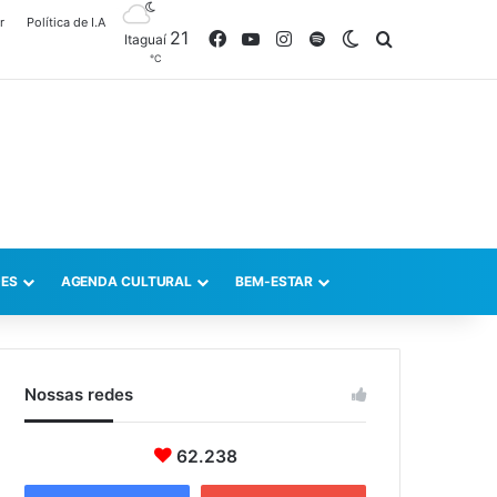
r
Política de I.A
21
Facebook
YouTube
Instagram
Spotify
Switch skin
Procurar po
Itaguaí
℃
ES
AGENDA CULTURAL
BEM-ESTAR
Nossas redes
62.238