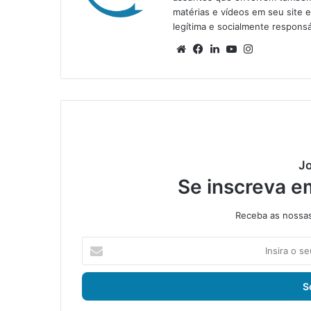
matérias e vídeos em seu site 
legítima e socialmente responsá
We
Fa
Lin
Yo
Ins
bsi
ce
ke
uT
tag
te
bo
din
ub
ra
ok
e
m
Jo
Se inscreva e
Receba as nossas 
I
n
s
i
r