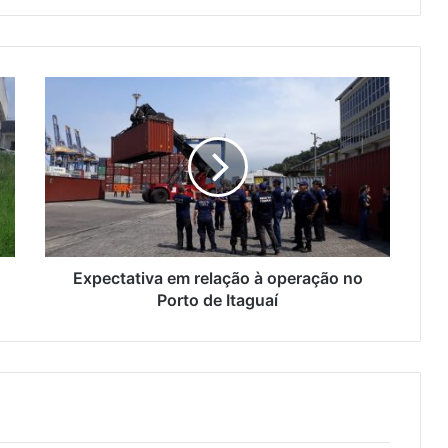
E
x
p
e
c
t
a
t
i
v
Expectativa em relação à operação no
a
Porto de Itaguaí
e
m
r
e
l
a
ç