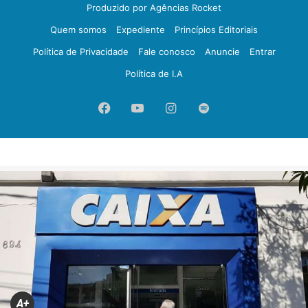
Produzido por Agências Rocket
Quem somos
Expediente
Princípios Editoriais
Política de Privacidade
Fale conosco
Anuncie
Entrar
Política de I.A
Facebook
YouTube
Instagram
Spotify
A+