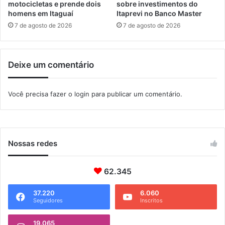
t
o
motocicletas e prende dois
sobre investimentos do
r
homens em Itaguaí
Itaprevi no Banco Master
s
o
e
7 de agosto de 2026
7 de agosto de 2026
c
u
í
B
n
a
Deixe um comentário
i
i
o
r
r
Você precisa fazer o
login
para publicar um comentário.
o
Nossas redes
62.345
37.220
6.060
Seguidores
Inscritos
19.065