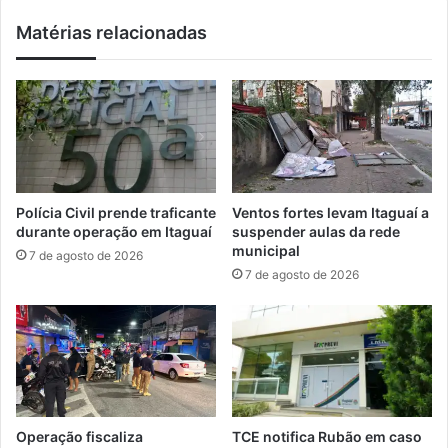
i
e
Matérias relacionadas
n
b
h
e
a
p
o
r
n
o
l
j
i
e
n
t
e
o
Polícia Civil prende traficante
Ventos fortes levam Itaguaí a
e
P
durante operação em Itaguaí
suspender aulas da rede
m
r
municipal
7 de agosto de 2026
b
e
7 de agosto de 2026
u
f
s
e
c
i
a
t
d
u
e
r
p
a
a
n
Operação fiscaliza
TCE notifica Rubão em caso