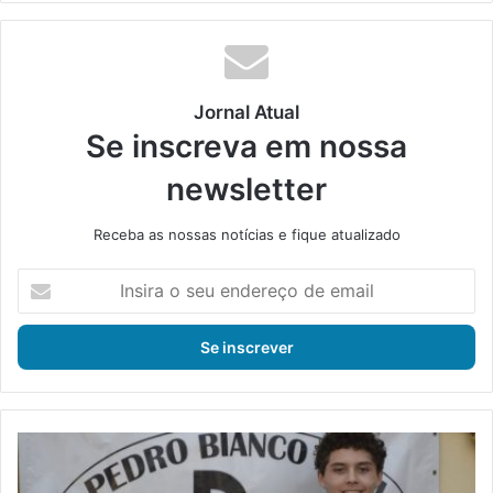
te
bo
din
ub
ra
ok
e
m
Jornal Atual
Se inscreva em nossa
newsletter
Receba as nossas notícias e fique atualizado
I
n
s
i
r
a
o
s
A
e
t
u
l