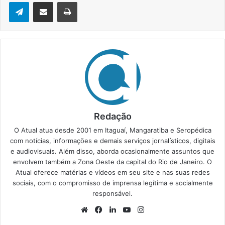
Telegram
Compartilhar via e-mail
Imprimir
Redação
O Atual atua desde 2001 em Itaguaí, Mangaratiba e Seropédica
com notícias, informações e demais serviços jornalísticos, digitais
e audiovisuais. Além disso, aborda ocasionalmente assuntos que
envolvem também a Zona Oeste da capital do Rio de Janeiro. O
Atual oferece matérias e vídeos em seu site e nas suas redes
sociais, com o compromisso de imprensa legítima e socialmente
responsável.
We
Fa
Lin
Yo
Ins
bsi
ce
ke
uT
tag