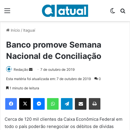
Menu
Switch
P
Início
/
Itaguaí
Banco promove Semana
Nacional de Conciliação
Redação
M
7 de outubro de 2019
a
Esta matéria foi atualizada em: 7 de outubro de 2019
0
n
1 minuto de leitura
d
e
Facebook
X
Messenger
WhatsApp
Telegram
Compartilhar via e-mail
Imprimir
u
m
e
Cerca de 120 mil clientes da Caixa Econômica Federal em
-
todo o país poderão renegociar os débitos de dívidas