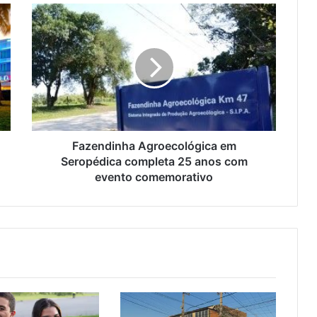
F
a
z
e
n
d
i
n
h
a
Fazendinha Agroecológica em
A
Seropédica completa 25 anos com
g
evento comemorativo
r
o
e
c
o
l
ó
g
i