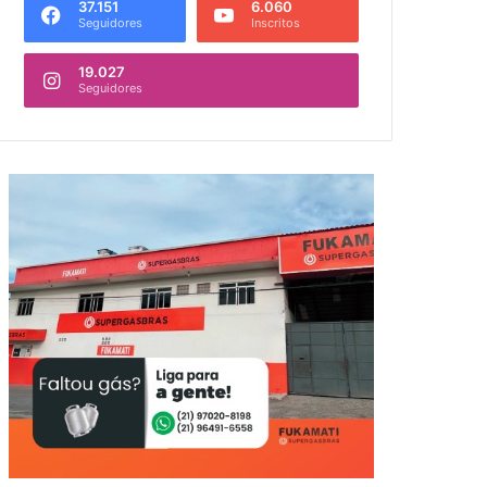
37.151
6.060
Seguidores
Inscritos
19.027
Seguidores