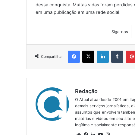
dessa conquista. Muitas vidas foram perdidas 
em uma publicação em uma rede social.
Siga-nos
Facebook
X
Linkedin
Tumblr
Compartilhar
Redação
O Atual atua desde 2001 em Ita
demais serviços jornalísticos, d
assuntos que envolvem também a
matérias e vídeos em seu site 
legítima e socialmente responsá
We
Fa
Lin
Yo
Ins