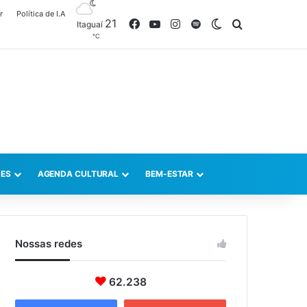
r
Política de I.A
21
Facebook
YouTube
Instagram
Spotify
Switch skin
Procurar po
Itaguaí
℃
ES
AGENDA CULTURAL
BEM-ESTAR
Nossas redes
62.238