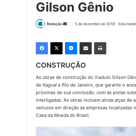
Gilson Gênio
Redação
M
5 de dezembro de 2018
Esta matér
a
n
Facebook
X
Messenger
Compartilhar via e-mail
Imprimir
d
e
u
CONSTRUÇÃO
m
e
As obras de construção do Viaduto Gilson Gêni
-
de Itaguaí e Rio de Janeiro, que garante o aces
m
próximas de sua conclusão, com as pistas so
a
interligadas. As obras incluem ainda alças de 
i
veículos em direção às empresas localizadas n
l
Casa da Moeda do Brasil.