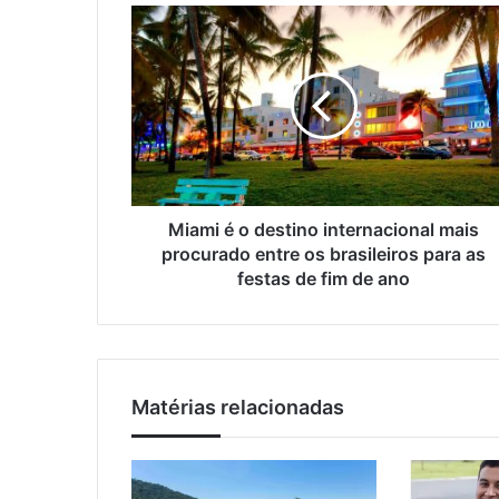
M
u
i
e
a
n
m
d
i
e
é
r
o
e
d
ç
e
o
s
Miami é o destino internacional mais
d
t
procurado entre os brasileiros para as
e
i
festas de fim de ano
e
n
m
o
a
i
i
n
l
t
Matérias relacionadas
e
r
n
a