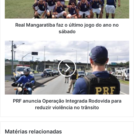
e
n
r
g
e
a
ç
r
Real Mangaratiba faz o último jogo do ano no
o
a
sábado
d
t
e
i
P
e
b
R
m
a
F
a
f
a
i
a
n
l
z
u
o
n
ú
c
l
i
t
a
PRF anuncia Operação Integrada Rodovida para
i
O
reduzir violência no trânsito
m
p
o
e
j
r
Matérias relacionadas
o
a