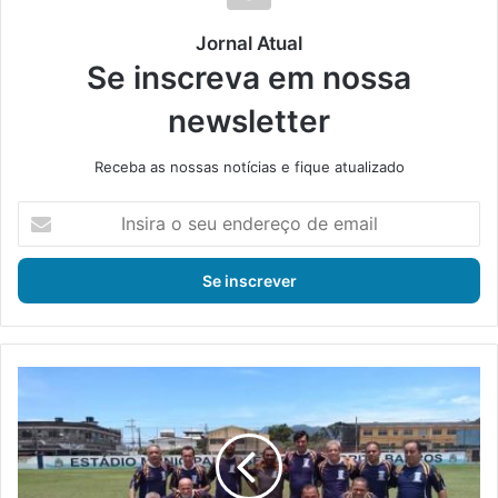
Jornal Atual
Se inscreva em nossa
newsletter
Receba as nossas notícias e fique atualizado
I
n
s
i
r
a
o
s
R
e
e
u
a
e
l
n
M
d
a