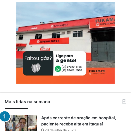
r
â
n
s
i
t
o
Mais lidas na semana
Após corrente de oração em hospital,
paciente recebe alta em Itaguaí
28 de julho de 2026