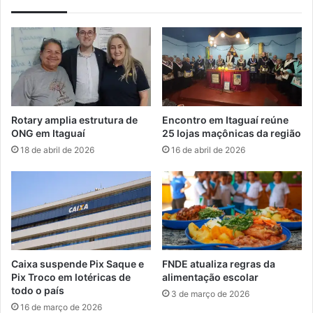
g
ç
o
ã
d
o
o
I
a
n
n
t
o
e
n
g
Rotary amplia estrutura de
Encontro em Itaguaí reúne
o
r
ONG em Itaguaí
25 lojas maçônicas da região
s
a
18 de abril de 2026
16 de abril de 2026
á
d
b
a
a
R
d
o
o
d
o
v
i
Caixa suspende Pix Saque e
FNDE atualiza regras da
d
Pix Troco em lotéricas de
alimentação escolar
a
todo o país
3 de março de 2026
p
16 de março de 2026