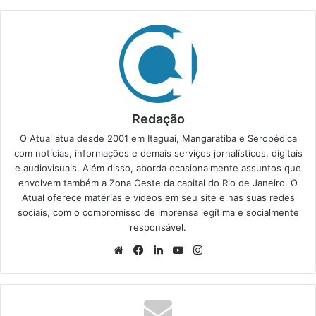
Redação
O Atual atua desde 2001 em Itaguaí, Mangaratiba e Seropédica
com notícias, informações e demais serviços jornalísticos, digitais
e audiovisuais. Além disso, aborda ocasionalmente assuntos que
envolvem também a Zona Oeste da capital do Rio de Janeiro. O
Atual oferece matérias e vídeos em seu site e nas suas redes
sociais, com o compromisso de imprensa legítima e socialmente
responsável.
We
Fa
Lin
Yo
Ins
bsi
ce
ke
uT
tag
te
bo
din
ub
ra
ok
e
m