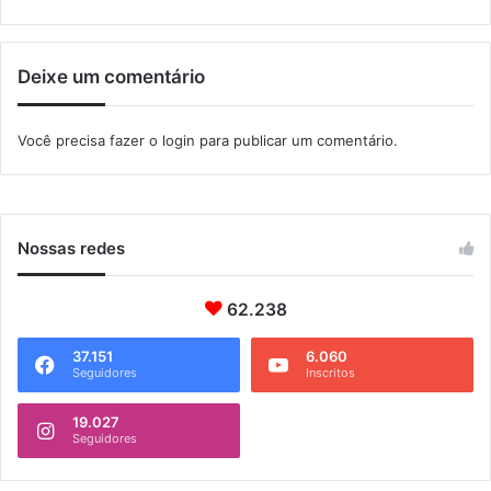
a
r
a
Deixe um comentário
r
e
d
Você precisa fazer o
login
para publicar um comentário.
u
z
i
r
v
Nossas redes
i
o
l
62.238
ê
n
37.151
6.060
Seguidores
Inscritos
c
i
a
19.027
Seguidores
n
o
t