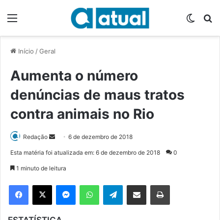
Menu
Switch
P
Início
/
Geral
Aumenta o número
denúncias de maus tratos
contra animais no Rio
Redação
M
6 de dezembro de 2018
a
Esta matéria foi atualizada em: 6 de dezembro de 2018
0
n
1 minuto de leitura
d
e
Facebook
X
Messenger
WhatsApp
Telegram
Compartilhar via e-mail
Imprimir
u
m
ESTATÍSTICA
e