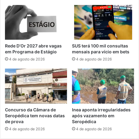
a
s
t
r
u
e
r
c
a
e
m
b
e
e
Rede D’Or 2027 abre vagas
SUS terá 100 mil consultas
n
m
em Programa de Estágio
mensais para vício em bets
t
u
4 de agosto de 2026
4 de agosto de 2026
o
d
e
a
m
s
a
d
g
e
o
P
s
a
t
u
Concurso da Câmara de
Inea aponta irregularidades
o
-
Seropédica tem novas datas
após vazamento em
b
de prova
Seropédica
r
4 de agosto de 2026
4 de agosto de 2026
a