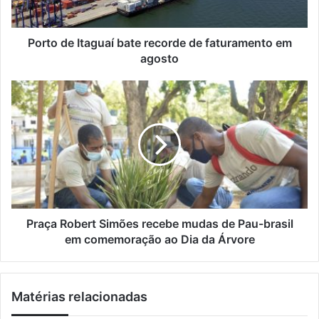
r
I
e
t
ç
a
Porto de Itaguaí bate recorde de faturamento em
o
g
agosto
d
u
e
a
P
e
í
r
m
b
a
a
a
ç
i
t
a
l
e
R
r
o
e
b
c
e
o
r
Praça Robert Simões recebe mudas de Pau-brasil
r
t
em comemoração ao Dia da Árvore
d
S
e
i
d
m
Matérias relacionadas
e
õ
f
e