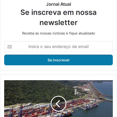
Jornal Atual
Se inscreva em nossa
newsletter
Receba as nossas notícias e fique atualizado
I
n
s
i
r
a
o
s
P
e
o
u
r
e
t
n
o
d
d
e
e