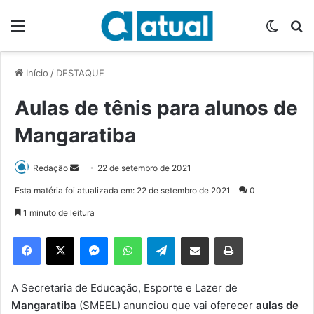
Menu
Switch
P
Início
/
DESTAQUE
Aulas de tênis para alunos de
Mangaratiba
Redação
M
22 de setembro de 2021
a
Esta matéria foi atualizada em: 22 de setembro de 2021
0
n
1 minuto de leitura
d
e
Facebook
X
Messenger
WhatsApp
Telegram
Compartilhar via e-mail
Imprimir
u
m
e
A Secretaria de Educação, Esporte e Lazer de
-
Mangaratiba
(SMEEL) anunciou que vai oferecer
aulas de