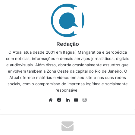
Redação
O Atual atua desde 2001 em Itaguaí, Mangaratiba e Seropédica
com notícias, informações e demais serviços jornalísticos, digitais
e audiovisuais. Além disso, aborda ocasionalmente assuntos que
envolvem também a Zona Oeste da capital do Rio de Janeiro. O
Atual oferece matérias e vídeos em seu site e nas suas redes
sociais, com o compromisso de imprensa legítima e socialmente
responsável.
We
Fa
Lin
Yo
Ins
bsi
ce
ke
uT
tag
te
bo
din
ub
ra
ok
e
m