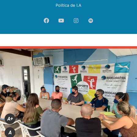
Política de I.A
Facebook
YouTube
Instagram
Spotify
A+
A