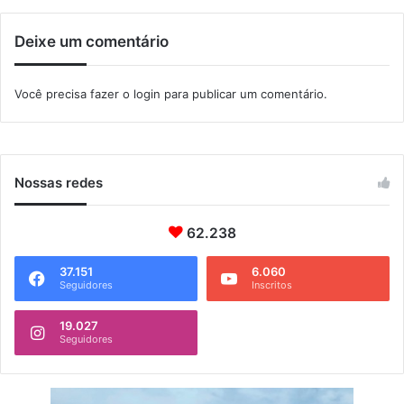
s
i
Deixe um comentário
l
e
m
Você precisa fazer o
login
para publicar um comentário.
c
o
m
e
m
Nossas redes
o
r
a
62.238
ç
ã
37.151
6.060
Seguidores
Inscritos
o
a
o
19.027
Seguidores
D
i
a
d