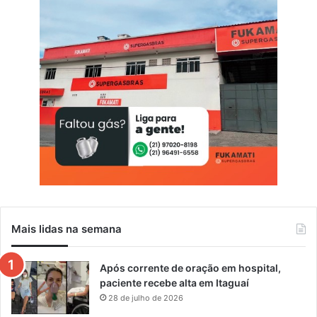
a
Á
r
v
o
r
e
Mais lidas na semana
Após corrente de oração em hospital,
paciente recebe alta em Itaguaí
28 de julho de 2026