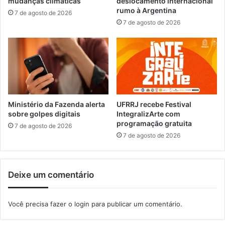
mudanças climáticas
deslocamento internacional
P
í
rumo à Argentina
7 de agosto de 2026
á
c
7 de agosto de 2026
t
e
i
l
o
e
M
b
i
r
x
a
e
o
m
i
Ministério da Fazenda alerta
UFRRJ recebe Festival
I
t
sobre golpes digitais
IntegralizArte com
t
programação gratuita
o
7 de agosto de 2026
a
a
7 de agosto de 2026
g
n
u
o
a
s
Deixe um comentário
í
d
a
C
Você precisa fazer o
login
para publicar um comentário.
o
m