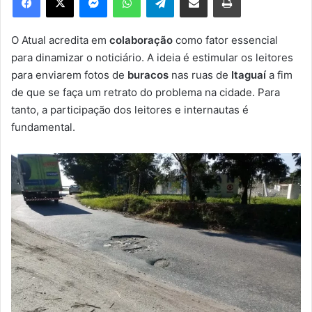
u
m
e
O Atual acredita em
colaboração
como fator essencial
-
para dinamizar o noticiário. A ideia é estimular os leitores
m
para enviarem fotos de
buracos
nas ruas de
Itaguaí
a fim
a
de que se faça um retrato do problema na cidade. Para
i
tanto, a participação dos leitores e internautas é
l
fundamental.