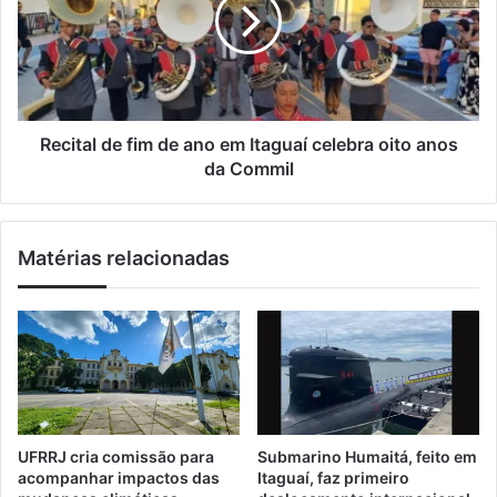
i
i
i
t
l
n
a
a
l
a
d
c
e
o
f
Recital de fim de ano em Itaguaí celebra oito anos
n
i
da Commil
t
m
e
d
c
e
Matérias relacionadas
e
a
n
n
o
o
s
e
h
m
o
I
p
t
p
a
i
g
UFRRJ cria comissão para
Submarino Humaitá, feito em
n
u
acompanhar impactos das
Itaguaí, faz primeiro
g
a