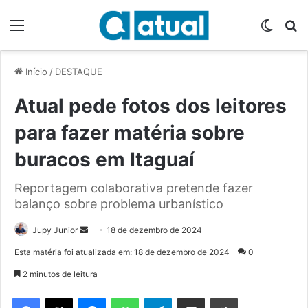
Menu
Switch
P
Início
/
DESTAQUE
Atual pede fotos dos leitores
para fazer matéria sobre
buracos em Itaguaí
Reportagem colaborativa pretende fazer
balanço sobre problema urbanístico
Jupy Junior
M
18 de dezembro de 2024
a
Esta matéria foi atualizada em: 18 de dezembro de 2024
0
n
2 minutos de leitura
d
e
Facebook
X
Messenger
WhatsApp
Telegram
Compartilhar via e-mail
Imprimir