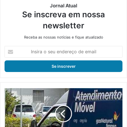
Jornal Atual
Se inscreva em nossa
newsletter
Receba as nossas notícias e fique atualizado
I
n
s
i
r
a
o
s
I
e
t
u
a
e
g
n
u
d
a
e
í