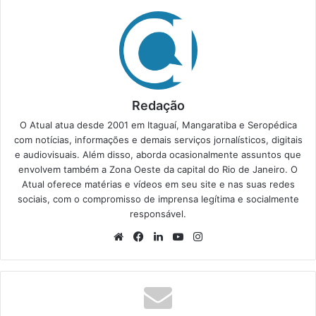
Redação
O Atual atua desde 2001 em Itaguaí, Mangaratiba e Seropédica
com notícias, informações e demais serviços jornalísticos, digitais
e audiovisuais. Além disso, aborda ocasionalmente assuntos que
envolvem também a Zona Oeste da capital do Rio de Janeiro. O
Atual oferece matérias e vídeos em seu site e nas suas redes
sociais, com o compromisso de imprensa legítima e socialmente
responsável.
We
Fa
Lin
Yo
Ins
bsi
ce
ke
uT
tag
te
bo
din
ub
ra
ok
e
m