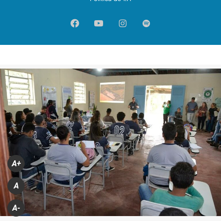
Facebook
YouTube
Instagram
Spotify
A+
A
A-