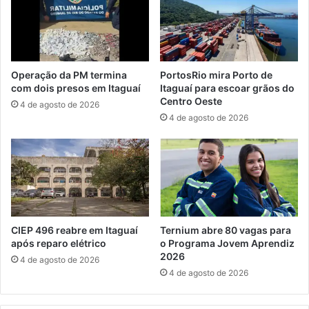
u
m
r
o
g
r
y
t
o
Operação da PM termina
PortosRio mira Porto de
s
com dois presos em Itaguaí
Itaguaí para escoar grãos do
e
Centro Oeste
4 de agosto de 2026
m
4 de agosto de 2026
S
e
r
o
p
é
d
i
CIEP 496 reabre em Itaguaí
Ternium abre 80 vagas para
c
após reparo elétrico
o Programa Jovem Aprendiz
2026
a
4 de agosto de 2026
4 de agosto de 2026