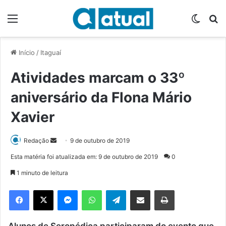
Menu
Switch
P
Início
/
Itaguaí
Atividades marcam o 33º
aniversário da Flona Mário
Xavier
Redação
M
9 de outubro de 2019
a
Esta matéria foi atualizada em: 9 de outubro de 2019
0
n
1 minuto de leitura
d
e
Facebook
X
Messenger
WhatsApp
Telegram
Compartilhar via e-mail
Imprimir
u
m
Alunos de Seropédica participaram do evento que
e