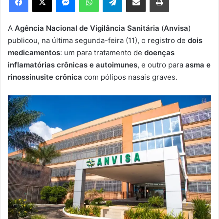
u
m
e
A
Agência Nacional de Vigilância Sanitária
(
Anvisa
)
-
publicou, na última segunda-feira (11), o registro de
dois
m
medicamentos
: um para tratamento de
doenças
a
inflamatórias crônicas e autoimunes
, e outro para
asma e
i
rinossinusite crônica
com pólipos nasais graves.
l