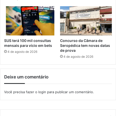
c
b
a
u
s
o
s
e
x
u
SUS terá 100 mil consultas
Concurso da Câmara de
a
mensais para vício em bets
Seropédica tem novas datas
l
de prova
4 de agosto de 2026
i
4 de agosto de 2026
n
f
a
Deixe um comentário
n
t
i
Você precisa fazer o
login
para publicar um comentário.
l
e
m
I
t