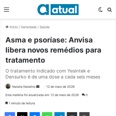
Menu
Switch
P
Início
/
Variedade
/
Saúde
Asma e psoríase: Anvisa
libera novos remédios para
tratamento
O tratamento indicado com Yesintek e
Densurko é de uma dose a cada seis meses
Natalia Natalino
M
12 de maio de 2026
a
Esta matéria foi atualizada em: 12 de maio de 2026
0
n
1 minuto de leitura
d
e
Facebook
X
Messenger
WhatsApp
Telegram
Compartilhar via e-mail
Imprimir