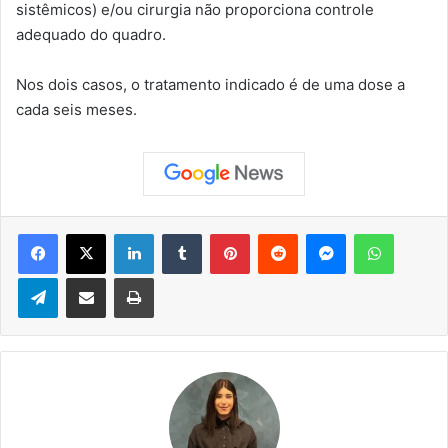
sistêmicos) e/ou cirurgia não proporciona controle
adequado do quadro.
Nos dois casos, o tratamento indicado é de uma dose a
cada seis meses.
Facebook
X
Linkedin
Tumblr
Pinterest
Reddit
Messenger
WhatsApp
Telegram
Compartilhar via e-mail
Imprimir