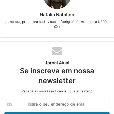
Natalia Natalino
Jornalista, produtora audiovisual e fotógrafa formada pela UFRRJ.
🏳️‍⚧️
Jornal Atual
Se inscreva em nossa
newsletter
Receba as nossas notícias e fique atualizado
I
n
s