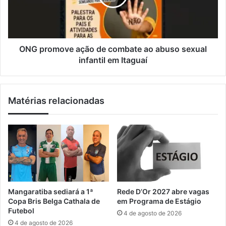
l
k
o
g
m
d
o
e
v
c
e
ONG promove ação de combate ao abuso sexual
o
a
infantil em Itaguaí
c
ç
a
ã
í
o
Matérias relacionadas
n
d
a
e
e
c
m
o
S
m
e
b
r
a
o
t
p
e
Mangaratiba sediará a 1ª
Rede D’Or 2027 abre vagas
é
a
Copa Bris Belga Cathala de
em Programa de Estágio
d
o
Futebol
4 de agosto de 2026
i
a
4 de agosto de 2026