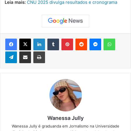
Leia mais:
CNU 2025 divulga resultados e cronograma
Facebook
X
Linkedin
Tumblr
Pinterest
Reddit
Messenger
WhatsApp
Telegram
Compartilhar via e-mail
Imprimir
Wanessa Jully
Wanessa Jully é graduanda em Jornalismo na Universidade