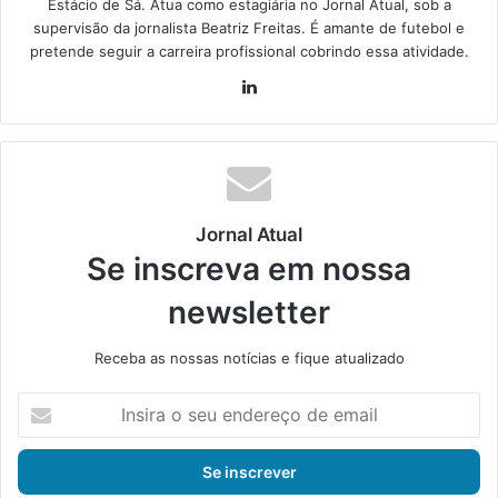
Estácio de Sá. Atua como estagiária no Jornal Atual, sob a
supervisão da jornalista Beatriz Freitas. É amante de futebol e
pretende seguir a carreira profissional cobrindo essa atividade.
Lin
ke
din
Jornal Atual
Se inscreva em nossa
newsletter
Receba as nossas notícias e fique atualizado
I
n
s
i
r