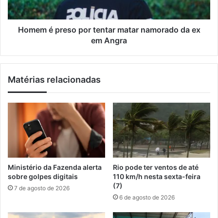
i
r
ç
e
õ
s
Homem é preso por tentar matar namorado da ex
e
o
em Angra
s
p
p
o
a
r
Matérias relacionadas
r
t
a
e
p
n
r
t
o
a
j
r
e
m
t
a
o
t
Ministério da Fazenda alerta
Rio pode ter ventos de até
D
a
sobre golpes digitais
110 km/h nesta sexta-feira
e
r
(7)
7 de agosto de 2026
r
n
6 de agosto de 2026
r
a
u
m