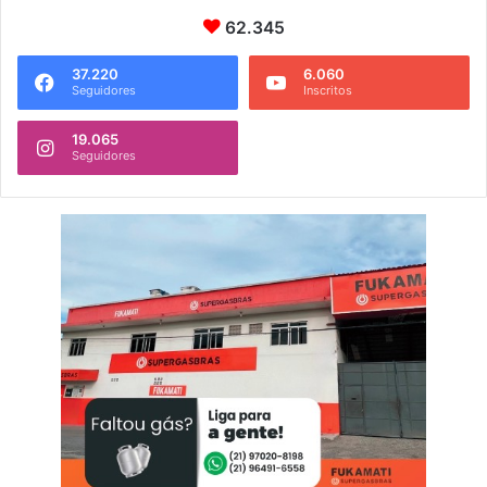
62.345
37.220
6.060
Seguidores
Inscritos
19.065
Seguidores