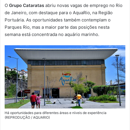
e
O
Grupo Cataratas
abriu novas vagas de emprego no Rio
-
de Janeiro, com destaque para o AquaRio, na Região
m
Portuária. As oportunidades também contemplam o
a
Parques Rio, mas a maior parte das posições nesta
i
semana está concentrada no aquário marinho.
l
Há oportunidades para diferentes áreas e níveis de experiência
(REPRODUÇÃO / AQUARIO)