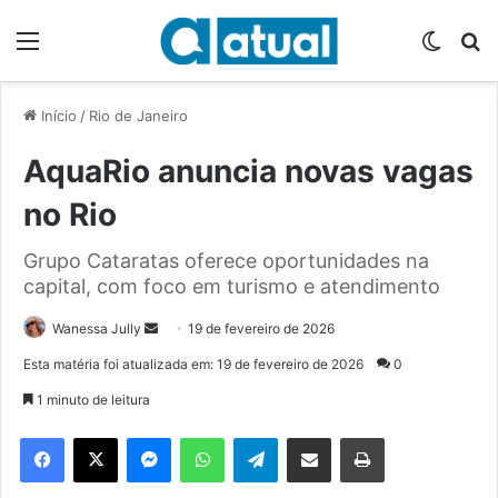
Menu
Switch
P
Início
/
Rio de Janeiro
AquaRio anuncia novas vagas
no Rio
Grupo Cataratas oferece oportunidades na
capital, com foco em turismo e atendimento
Wanessa Jully
M
19 de fevereiro de 2026
a
Esta matéria foi atualizada em: 19 de fevereiro de 2026
0
n
1 minuto de leitura
d
e
Facebook
X
Messenger
WhatsApp
Telegram
Compartilhar via e-mail
Imprimir
u
m