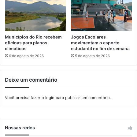
b
o
a
r
n
a
d
d
o
o
M
d
Municípios do Rio recebem
Jogos Escolares
u
a
oficinas para planos
movimentam o esporte
r
e
climáticos
estudantil no fim de semana
o
x
6 de agosto de 2026
5 de agosto de 2026
s
e
m
A
Deixe um comentário
n
g
r
Você precisa fazer o
login
para publicar um comentário.
a
Nossas redes