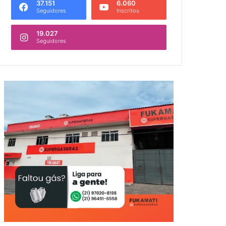
37.151
6.060
Seguidores
Inscritos
19.027
Seguidores