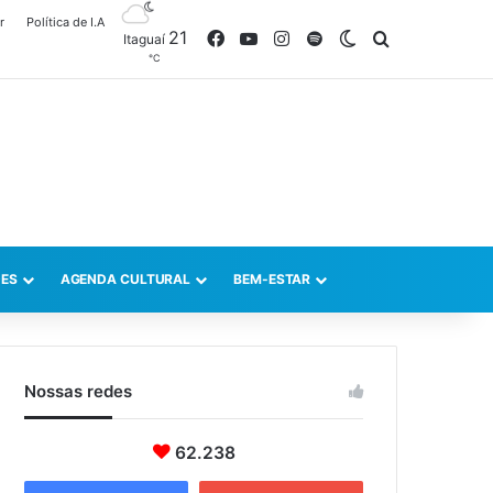
r
Política de I.A
21
Facebook
YouTube
Instagram
Spotify
Switch skin
Procurar po
Itaguaí
℃
ES
AGENDA CULTURAL
BEM-ESTAR
Nossas redes
62.238