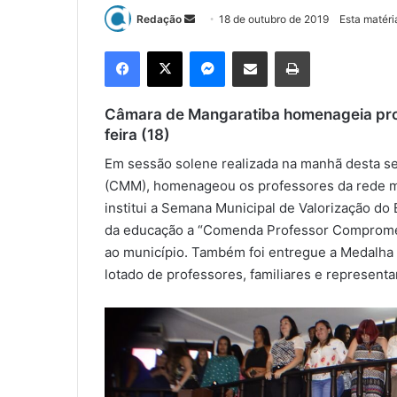
Redação
M
18 de outubro de 2019
Esta matéri
a
Facebook
X
Messenger
Compartilhar via e-mail
Imprimir
n
d
e
Câmara de Mangaratiba homenageia prof
u
feira (18)
m
Em sessão solene realizada na manhã desta sex
e
(CMM), homenageou os professores da rede mu
-
institui a Semana Municipal de Valorização do
m
da educação a “Comenda Professor Compromet
a
ao município. Também foi entregue a Medalha 
i
lotado de professores, familiares e represent
l