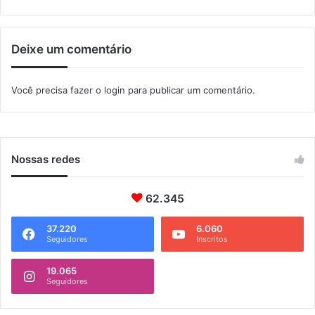
d
e
i
Deixe um comentário
n
t
e
Você precisa fazer o
login
para publicar um comentário.
g
r
a
n
t
Nossas redes
e
s
62.345
d
e
g
37.220
6.060
Seguidores
Inscritos
r
u
19.065
p
Seguidores
o
c