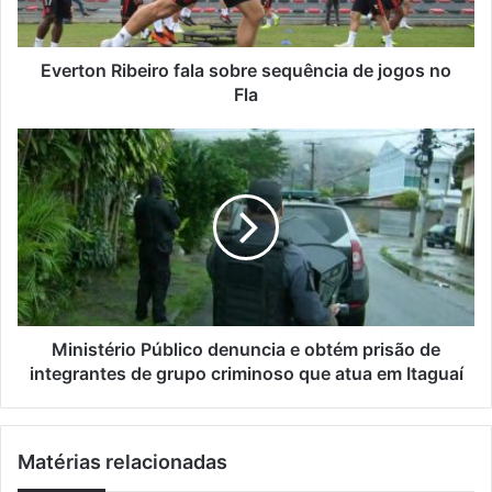
r
R
e
i
ç
b
Everton Ribeiro fala sobre sequência de jogos no
o
e
Fla
d
i
e
r
M
e
o
i
m
f
n
a
a
i
i
l
s
l
a
t
s
é
o
r
b
i
r
o
Ministério Público denuncia e obtém prisão de
e
P
integrantes de grupo criminoso que atua em Itaguaí
s
ú
e
b
q
l
Matérias relacionadas
u
i
ê
c