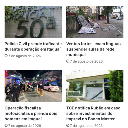
n
o
c
d
i
e
a
n
d
u
e
n
j
c
Polícia Civil prende traficante
Ventos fortes levam Itaguaí a
o
i
durante operação em Itaguaí
suspender aulas da rede
g
a
municipal
7 de agosto de 2026
o
e
7 de agosto de 2026
s
o
n
b
o
t
F
é
l
m
a
p
r
i
Operação fiscaliza
TCE notifica Rubão em caso
s
motocicletas e prende dois
sobre investimentos do
ã
homens em Itaguaí
Itaprevi no Banco Master
o
7 de agosto de 2026
7 de agosto de 2026