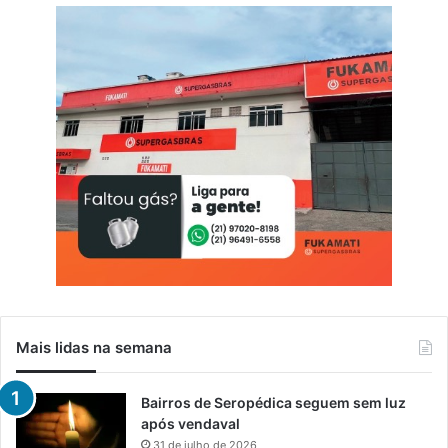
r
i
m
i
n
o
s
o
q
u
e
a
t
u
a
e
m
Mais lidas na semana
I
t
a
Bairros de Seropédica seguem sem luz
g
após vendaval
u
31 de julho de 2026