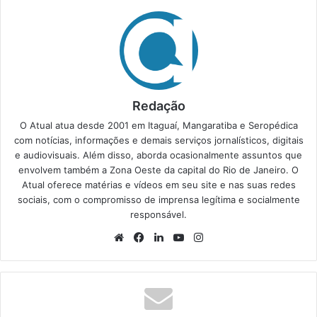
Redação
O Atual atua desde 2001 em Itaguaí, Mangaratiba e Seropédica
com notícias, informações e demais serviços jornalísticos, digitais
e audiovisuais. Além disso, aborda ocasionalmente assuntos que
envolvem também a Zona Oeste da capital do Rio de Janeiro. O
Atual oferece matérias e vídeos em seu site e nas suas redes
sociais, com o compromisso de imprensa legítima e socialmente
responsável.
We
Fa
Lin
Yo
Ins
bsi
ce
ke
uT
tag
te
bo
din
ub
ra
ok
e
m