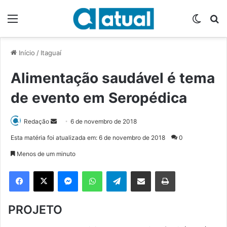
Menu
Switch
P
Início
/
Itaguaí
Alimentação saudável é tema
de evento em Seropédica
Redação
M
6 de novembro de 2018
a
Esta matéria foi atualizada em: 6 de novembro de 2018
0
n
Menos de um minuto
d
e
Facebook
X
Messenger
WhatsApp
Telegram
Compartilhar via e-mail
Imprimir
u
m
PROJETO
e
-