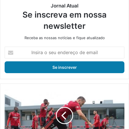
Jornal Atual
Se inscreva em nossa
newsletter
Receba as nossas notícias e fique atualizado
I
n
s
i
r
a
o
s
E
e
v
u
e
e
r
n
t
d
o
e
n