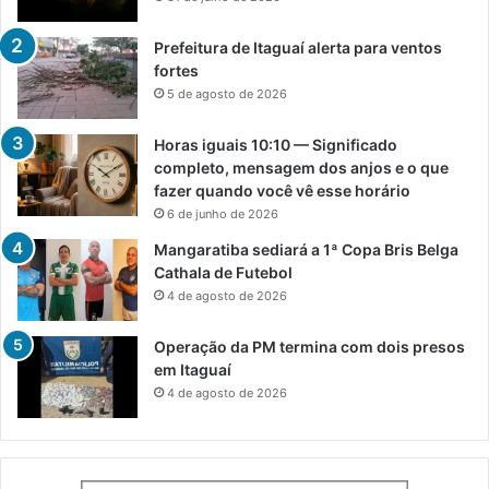
a
í
Prefeitura de Itaguaí alerta para ventos
fortes
5 de agosto de 2026
Horas iguais 10:10 — Significado
completo, mensagem dos anjos e o que
fazer quando você vê esse horário
6 de junho de 2026
Mangaratiba sediará a 1ª Copa Bris Belga
Cathala de Futebol
4 de agosto de 2026
Operação da PM termina com dois presos
em Itaguaí
4 de agosto de 2026