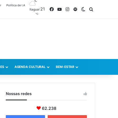
r
Política de I.A
21
Facebook
YouTube
Instagram
Spotify
Switch skin
Procurar po
Itaguaí
℃
ES
AGENDA CULTURAL
BEM-ESTAR
Nossas redes
62.238