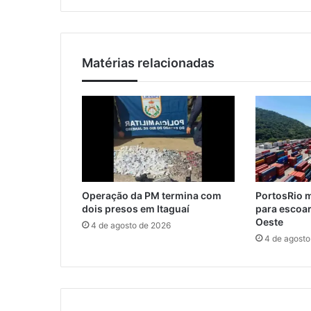
e
m
n
a
o
i
v
l
Matérias relacionadas
a
s
a
ç
õ
e
s
p
a
Operação da PM termina com
PortosRio m
r
dois presos em Itaguaí
para escoar
a
Oeste
4 de agosto de 2026
a
4 de agosto
s
f
e
i
r