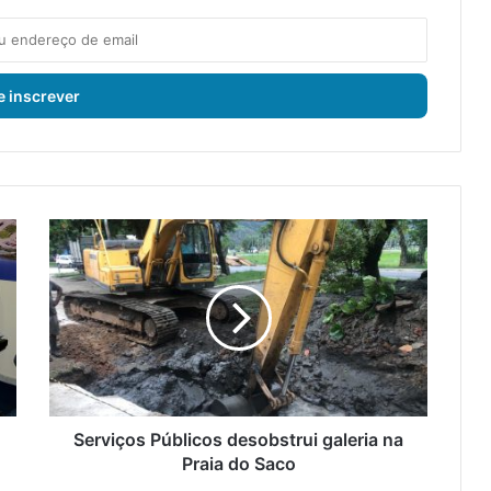
S
e
r
v
i
ç
o
s
P
ú
Serviços Públicos desobstrui galeria na
b
Praia do Saco
l