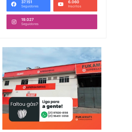
37.151
6.060
Seguidores
Inscritos
19.027
Seguidores