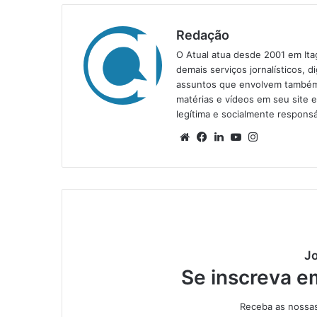
Redação
O Atual atua desde 2001 em Ita
demais serviços jornalísticos, d
assuntos que envolvem também a
matérias e vídeos em seu site 
legítima e socialmente responsá
We
Fa
Lin
Yo
Ins
bsi
ce
ke
uT
tag
te
bo
din
ub
ra
ok
e
m
Jo
Se inscreva e
Receba as nossas 