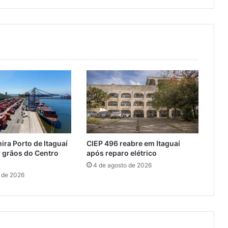
i
c
o
s
d
e
s
o
b
s
t
r
u
ira Porto de Itaguaí
CIEP 496 reabre em Itaguaí
i
 grãos do Centro
após reparo elétrico
g
4 de agosto de 2026
a
 de 2026
l
e
r
i
a