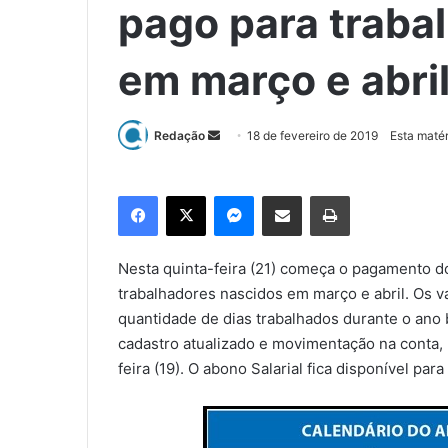
pago para traba
em março e abri
Redação
M
18 de fevereiro de 2019
Esta matér
a
n
Facebook
X
Messenger
Compartilhar via e-mail
Imprimir
d
e
u
Nesta quinta-feira (21) começa o pagamento do
m
trabalhadores nascidos em março e abril. Os v
e
quantidade de dias trabalhados durante o ano b
-
cadastro atualizado e movimentação na conta,
m
feira (19). O abono Salarial fica disponível par
a
i
l