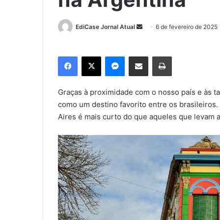
EdiCase Jornal Atual
M
6 de fevereiro de 2025
a
n
Facebook
X
Messenger
Compartilhar via e-mail
Imprimir
d
e
u
Graças à proximidade com o nosso país e às ta
m
como um destino favorito entre os brasileiros
e
Aires é mais curto do que aqueles que levam 
-
m
a
i
l