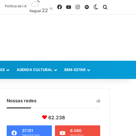
Política de I.A
Facebook
YouTube
Instagram
Spotify
Switch skin
Procurar po
℃
22
Itaguaí
ES
AGENDA CULTURAL
BEM-ESTAR
Nossas redes
62.238
37.151
6.060
Seguidores
Inscritos