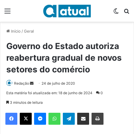
Menu
Switch
P
Início
/
Geral
Governo do Estado autoriza
reabertura gradual de novos
setores do comércio
Redação
M
24 de julho de 2020
a
Esta matéria foi atualizada em: 18 de junho de 2024
0
n
3 minutos de leitura
d
e
Facebook
X
Messenger
WhatsApp
Telegram
Compartilhar via e-mail
Imprimir
u
m
e