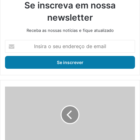
Se inscreva em nossa
newsletter
Receba as nossas notícias e fique atualizado
I
n
s
i
r
a
o
s
A
e
u
u
x
e
í
n
l
d
i
e
o
r
p