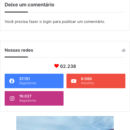
o
Deixe um comentário
d
n
i
a
g
Você precisa fazer o
login
para publicar um comentário.
C
i
â
t
m
a
a
l
r
d
Nossas redes
a
o
m
u
62.238
n
d
37.151
6.060
Seguidores
Inscritos
o
.
19.027
Seguidores