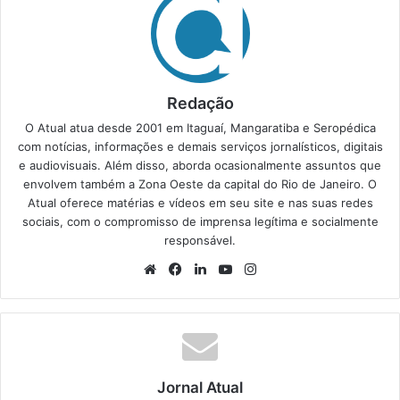
Redação
O Atual atua desde 2001 em Itaguaí, Mangaratiba e Seropédica
com notícias, informações e demais serviços jornalísticos, digitais
e audiovisuais. Além disso, aborda ocasionalmente assuntos que
envolvem também a Zona Oeste da capital do Rio de Janeiro. O
Atual oferece matérias e vídeos em seu site e nas suas redes
sociais, com o compromisso de imprensa legítima e socialmente
responsável.
We
Fa
Lin
Yo
Ins
bsi
ce
ke
uT
tag
te
bo
din
ub
ra
ok
e
m
Jornal Atual