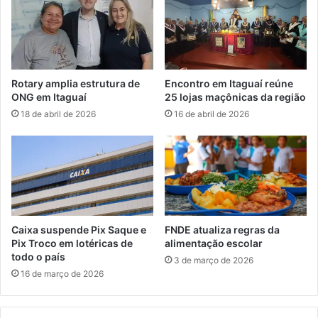
e
r
r
e
á
s
m
f
a
a
i
Rotary amplia estrutura de
Encontro em Itaguaí reúne
m
o
ONG em Itaguaí
25 lojas maçônicas da região
i
r
18 de abril de 2026
16 de abril de 2026
l
e
i
v
a
e
r
n
e
t
s
o
é
j
a
u
Caixa suspende Pix Saque e
FNDE atualiza regras da
p
r
Pix Troco em lotéricas de
alimentação escolar
r
í
todo o país
3 de março de 2026
o
d
16 de março de 2026
v
i
a
c
d
o